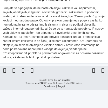
phpBB si oglejte povezavo:
https://www.phpbb.com/
.
Strinjate se s pogojem, da ne boste objavljali kakršnih koli neprimernih,
žaljivih, obrekljivih, vulgarnih, sovražnih, grozečih, seksualnih in podobnih
vsebin, ki bi lahko kršile zakone tako vaše države, kjer “Cosmopolitan” gostuje,
kot tudi mednarodno pravo. Ob kršitvi pravkar omenjenega pogoja vas lahko
nemudoma in trajno odstranimo iz sistema in sicer na podlagi obvestila
vašega internetnega ponudnika ali če se bo to nam zdelo potrebno. IP naslov
vseh objav je zabeležen, kar pripomore k uveljavitvi omenjenih zahtev.
Strinjate se, da ima “Cosmopolitan” pravico odstraniti, urejati, premakniti ali
zapreti katero koli temo in ob času, ki se nam zdi primeren. Kot uporabnik se
strinjate, da se vaše objavljene vsebine shrani v arhiv. Vaše informacije ne
bodo posredovane naprej brez vašega dovoljenja, vendar pa ne
“Cosmopolitan” niti phpBB ne prevzemata odgovornosti za poskuse hekerskih
vdorov, s katerimi bi lahko prišli do podatkov.
ProLight Style by
Ian Bradley
Teče na
phpBB
® Forum Software © phpBB Limited
Zasebnost
|
Pogoji