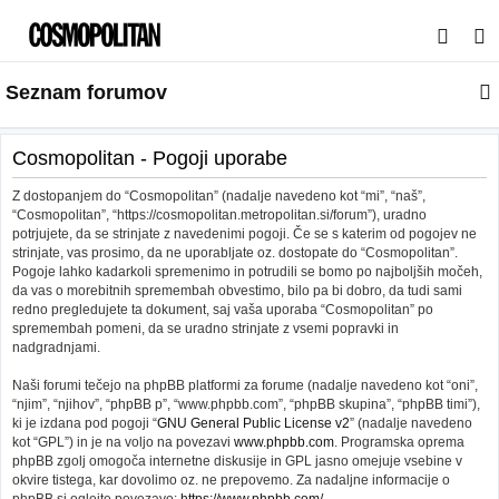
I
s
Seznam forumov
k
a
n
Cosmopolitan - Pogoji uporabe
j
Z dostopanjem do “Cosmopolitan” (nadalje navedeno kot “mi”, “naš”,
e
“Cosmopolitan”, “https://cosmopolitan.metropolitan.si/forum”), uradno
potrjujete, da se strinjate z navedenimi pogoji. Če se s katerim od pogojev ne
strinjate, vas prosimo, da ne uporabljate oz. dostopate do “Cosmopolitan”.
Pogoje lahko kadarkoli spremenimo in potrudili se bomo po najboljših močeh,
da vas o morebitnih spremembah obvestimo, bilo pa bi dobro, da tudi sami
redno pregledujete ta dokument, saj vaša uporaba “Cosmopolitan” po
spremembah pomeni, da se uradno strinjate z vsemi popravki in
nadgradnjami.
Naši forumi tečejo na phpBB platformi za forume (nadalje navedeno kot “oni”,
“njim”, “njihov”, “phpBB p”, “www.phpbb.com”, “phpBB skupina”, “phpBB timi”),
ki je izdana pod pogoji “
GNU General Public License v2
” (nadalje navedeno
kot “GPL”) in je na voljo na povezavi
www.phpbb.com
. Programska oprema
phpBB zgolj omogoča internetne diskusije in GPL jasno omejuje vsebine v
okvire tistega, kar dovolimo oz. ne prepovemo. Za nadaljne informacije o