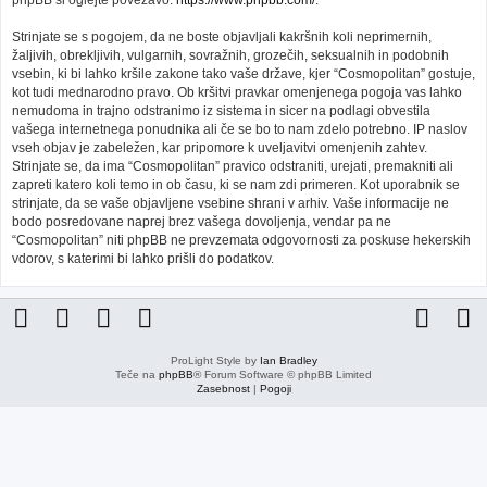
phpBB si oglejte povezavo:
https://www.phpbb.com/
.
Strinjate se s pogojem, da ne boste objavljali kakršnih koli neprimernih,
žaljivih, obrekljivih, vulgarnih, sovražnih, grozečih, seksualnih in podobnih
vsebin, ki bi lahko kršile zakone tako vaše države, kjer “Cosmopolitan” gostuje,
kot tudi mednarodno pravo. Ob kršitvi pravkar omenjenega pogoja vas lahko
nemudoma in trajno odstranimo iz sistema in sicer na podlagi obvestila
vašega internetnega ponudnika ali če se bo to nam zdelo potrebno. IP naslov
vseh objav je zabeležen, kar pripomore k uveljavitvi omenjenih zahtev.
Strinjate se, da ima “Cosmopolitan” pravico odstraniti, urejati, premakniti ali
zapreti katero koli temo in ob času, ki se nam zdi primeren. Kot uporabnik se
strinjate, da se vaše objavljene vsebine shrani v arhiv. Vaše informacije ne
bodo posredovane naprej brez vašega dovoljenja, vendar pa ne
“Cosmopolitan” niti phpBB ne prevzemata odgovornosti za poskuse hekerskih
vdorov, s katerimi bi lahko prišli do podatkov.
ProLight Style by
Ian Bradley
Teče na
phpBB
® Forum Software © phpBB Limited
Zasebnost
|
Pogoji