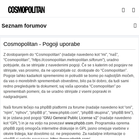
I
s
Seznam forumov
k
a
n
Cosmopolitan - Pogoji uporabe
j
Z dostopanjem do “Cosmopolitan” (nadalje navedeno kot “mi”, “naš”,
e
“Cosmopolitan”, “https://cosmopolitan.metropolitan.si/forum”), uradno
potrjujete, da se strinjate z navedenimi pogoji. Če se s katerim od pogojev ne
strinjate, vas prosimo, da ne uporabljate oz. dostopate do “Cosmopolitan”.
Pogoje lahko kadarkoli spremenimo in potrudili se bomo po najboljših močeh,
da vas o morebitnih spremembah obvestimo, bilo pa bi dobro, da tudi sami
redno pregledujete ta dokument, saj vaša uporaba “Cosmopolitan” po
spremembah pomeni, da se uradno strinjate z vsemi popravki in
nadgradnjami.
Naši forumi tečejo na phpBB platformi za forume (nadalje navedeno kot “oni”,
“njim”, “njihov”, “phpBB p”, “www.phpbb.com”, “phpBB skupina”, “phpBB timi”),
ki je izdana pod pogoji “
GNU General Public License v2
” (nadalje navedeno
kot “GPL”) in je na voljo na povezavi
www.phpbb.com
. Programska oprema
phpBB zgolj omogoča internetne diskusije in GPL jasno omejuje vsebine v
okvire tistega, kar dovolimo oz. ne prepovemo. Za nadaljne informacije o