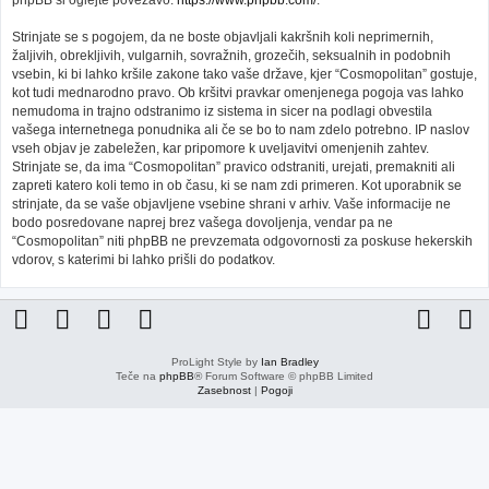
phpBB si oglejte povezavo:
https://www.phpbb.com/
.
Strinjate se s pogojem, da ne boste objavljali kakršnih koli neprimernih,
žaljivih, obrekljivih, vulgarnih, sovražnih, grozečih, seksualnih in podobnih
vsebin, ki bi lahko kršile zakone tako vaše države, kjer “Cosmopolitan” gostuje,
kot tudi mednarodno pravo. Ob kršitvi pravkar omenjenega pogoja vas lahko
nemudoma in trajno odstranimo iz sistema in sicer na podlagi obvestila
vašega internetnega ponudnika ali če se bo to nam zdelo potrebno. IP naslov
vseh objav je zabeležen, kar pripomore k uveljavitvi omenjenih zahtev.
Strinjate se, da ima “Cosmopolitan” pravico odstraniti, urejati, premakniti ali
zapreti katero koli temo in ob času, ki se nam zdi primeren. Kot uporabnik se
strinjate, da se vaše objavljene vsebine shrani v arhiv. Vaše informacije ne
bodo posredovane naprej brez vašega dovoljenja, vendar pa ne
“Cosmopolitan” niti phpBB ne prevzemata odgovornosti za poskuse hekerskih
vdorov, s katerimi bi lahko prišli do podatkov.
ProLight Style by
Ian Bradley
Teče na
phpBB
® Forum Software © phpBB Limited
Zasebnost
|
Pogoji