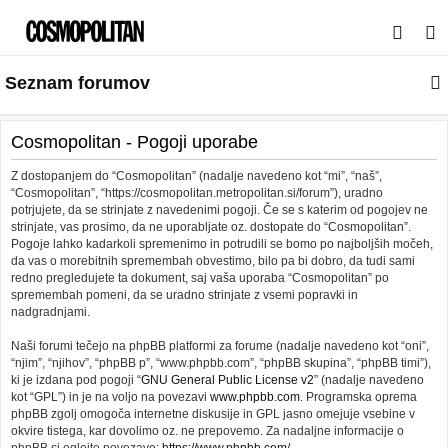
I
s
Seznam forumov
k
a
n
Cosmopolitan - Pogoji uporabe
j
Z dostopanjem do “Cosmopolitan” (nadalje navedeno kot “mi”, “naš”,
e
“Cosmopolitan”, “https://cosmopolitan.metropolitan.si/forum”), uradno
potrjujete, da se strinjate z navedenimi pogoji. Če se s katerim od pogojev ne
strinjate, vas prosimo, da ne uporabljate oz. dostopate do “Cosmopolitan”.
Pogoje lahko kadarkoli spremenimo in potrudili se bomo po najboljših močeh,
da vas o morebitnih spremembah obvestimo, bilo pa bi dobro, da tudi sami
redno pregledujete ta dokument, saj vaša uporaba “Cosmopolitan” po
spremembah pomeni, da se uradno strinjate z vsemi popravki in
nadgradnjami.
Naši forumi tečejo na phpBB platformi za forume (nadalje navedeno kot “oni”,
“njim”, “njihov”, “phpBB p”, “www.phpbb.com”, “phpBB skupina”, “phpBB timi”),
ki je izdana pod pogoji “
GNU General Public License v2
” (nadalje navedeno
kot “GPL”) in je na voljo na povezavi
www.phpbb.com
. Programska oprema
phpBB zgolj omogoča internetne diskusije in GPL jasno omejuje vsebine v
okvire tistega, kar dovolimo oz. ne prepovemo. Za nadaljne informacije o