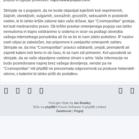
phpBB si oglejte povezavo:
https://www.phpbb.com/
.
Strinjate se s pogojem, da ne boste objavljali kakršnih koli neprimernih,
žaljivih, obrekljivih, vulgarnih, sovražnih, grozečih, seksualnih in podobnih
vsebin, ki bi lahko kršile zakone tako vaše države, kjer “Cosmopolitan” gostuje,
kot tudi mednarodno pravo. Ob kršitvi pravkar omenjenega pogoja vas lahko
nemudoma in trajno odstranimo iz sistema in sicer na podlagi obvestila
vašega internetnega ponudnika ali če se bo to nam zdelo potrebno. IP naslov
vseh objav je zabeležen, kar pripomore k uveljavitvi omenjenih zahtev.
Strinjate se, da ima “Cosmopolitan” pravico odstraniti, urejati, premakniti ali
zapreti katero koli temo in ob času, ki se nam zdi primeren. Kot uporabnik se
strinjate, da se vaše objavljene vsebine shrani v arhiv. Vaše informacije ne
bodo posredovane naprej brez vašega dovoljenja, vendar pa ne
“Cosmopolitan” niti phpBB ne prevzemata odgovornosti za poskuse hekerskih
vdorov, s katerimi bi lahko prišli do podatkov.
ProLight Style by
Ian Bradley
Teče na
phpBB
® Forum Software © phpBB Limited
Zasebnost
|
Pogoji