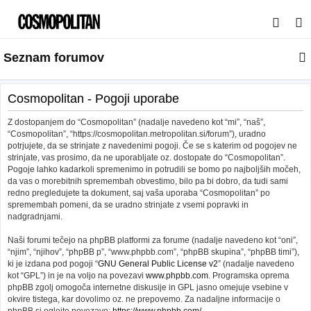
I
s
Seznam forumov
k
a
n
Cosmopolitan - Pogoji uporabe
j
Z dostopanjem do “Cosmopolitan” (nadalje navedeno kot “mi”, “naš”,
e
“Cosmopolitan”, “https://cosmopolitan.metropolitan.si/forum”), uradno
potrjujete, da se strinjate z navedenimi pogoji. Če se s katerim od pogojev ne
strinjate, vas prosimo, da ne uporabljate oz. dostopate do “Cosmopolitan”.
Pogoje lahko kadarkoli spremenimo in potrudili se bomo po najboljših močeh,
da vas o morebitnih spremembah obvestimo, bilo pa bi dobro, da tudi sami
redno pregledujete ta dokument, saj vaša uporaba “Cosmopolitan” po
spremembah pomeni, da se uradno strinjate z vsemi popravki in
nadgradnjami.
Naši forumi tečejo na phpBB platformi za forume (nadalje navedeno kot “oni”,
“njim”, “njihov”, “phpBB p”, “www.phpbb.com”, “phpBB skupina”, “phpBB timi”),
ki je izdana pod pogoji “
GNU General Public License v2
” (nadalje navedeno
kot “GPL”) in je na voljo na povezavi
www.phpbb.com
. Programska oprema
phpBB zgolj omogoča internetne diskusije in GPL jasno omejuje vsebine v
okvire tistega, kar dovolimo oz. ne prepovemo. Za nadaljne informacije o