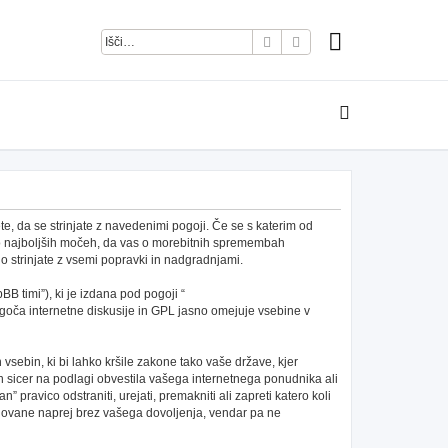
Iskanje
Napredno iskanje
e, da se strinjate z navedenimi pogoji. Če se s katerim od
po najboljših močeh, da vas o morebitnih spremembah
 strinjate z vsemi popravki in nadgradnjami.
B timi”), ki je izdana pod pogoji “
ča internetne diskusije in GPL jasno omejuje vsebine v
h vsebin, ki bi lahko kršile zakone tako vaše države, kjer
 sicer na podlagi obvestila vašega internetnega ponudnika ali
pravico odstraniti, urejati, premakniti ali zapreti katero koli
redovane naprej brez vašega dovoljenja, vendar pa ne