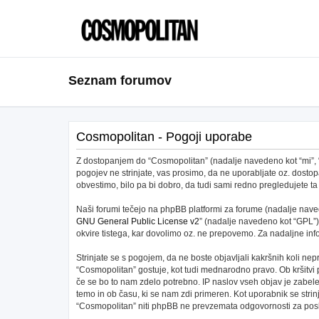
Seznam forumov
Cosmopolitan - Pogoji uporabe
Z dostopanjem do “Cosmopolitan” (nadalje navedeno kot “mi”, “na
pogojev ne strinjate, vas prosimo, da ne uporabljate oz. dos
obvestimo, bilo pa bi dobro, da tudi sami redno pregledujete
Naši forumi tečejo na phpBB platformi za forume (nadalje navede
GNU General Public License v2
” (nadalje navedeno kot “GPL”)
okvire tistega, kar dovolimo oz. ne prepovemo. Za nadaljne in
Strinjate se s pogojem, da ne boste objavljali kakršnih koli nepr
“Cosmopolitan” gostuje, kot tudi mednarodno pravo. Ob kršitvi
če se bo to nam zdelo potrebno. IP naslov vseh objav je zabeleže
temo in ob času, ki se nam zdi primeren. Kot uporabnik se stri
“Cosmopolitan” niti phpBB ne prevzemata odgovornosti za posku