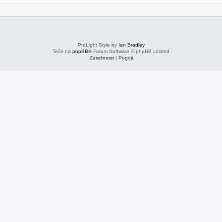
ProLight Style by
Ian Bradley
Teče na
phpBB
® Forum Software © phpBB Limited
Zasebnost
|
Pogoji