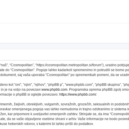
š”, “Cosmopolitan”, “https://cosmopolitan.metropolitan.si/forum”), uradno potrjujet
topate do “Cosmopolitan”. Pogoje lahko kadarkoli spremenimo in potrudili se bomo 
 ta dokument, saj vaša uporaba “Cosmopolitan” po spremembah pomeni, da se uradno
no kot “oni”, “njim”, “njihov”, “phpBB p”, “www.phpbb.com”, “phpBB skupina”, “phpB
 in je na voljo na povezavi
www.phpbb.com
. Programska oprema phpBB zgolj omogo
formacije o phpBB si oglejte povezavo:
https://www.phpbb.com/
.
imernih, žaljivih, obrekljivih, vulgarnih, sovražnih, grozečih, seksualnih in podobni
 pravkar omenjenega pogoja vas lahko nemudoma in trajno odstranimo iz sistema in
n, kar pripomore k uveljavitvi omenjenih zahtev. Strinjate se, da ima “Cosmopolitan” 
njate, da se vaše objavljene vsebine shrani v arhiv. Vaše informacije ne bodo pos
se hekerskih vdorov, s katerimi bi lahko prišli do podatkov.