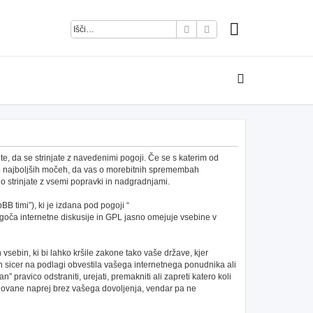
Iskanje
Napredno iskanje
e, da se strinjate z navedenimi pogoji. Če se s katerim od
po najboljših močeh, da vas o morebitnih spremembah
 strinjate z vsemi popravki in nadgradnjami.
B timi”), ki je izdana pod pogoji “
ča internetne diskusije in GPL jasno omejuje vsebine v
h vsebin, ki bi lahko kršile zakone tako vaše države, kjer
 sicer na podlagi obvestila vašega internetnega ponudnika ali
pravico odstraniti, urejati, premakniti ali zapreti katero koli
redovane naprej brez vašega dovoljenja, vendar pa ne