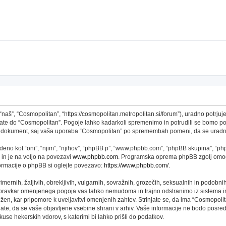
š”, “Cosmopolitan”, “https://cosmopolitan.metropolitan.si/forum”), uradno potrjujet
topate do “Cosmopolitan”. Pogoje lahko kadarkoli spremenimo in potrudili se bomo 
 ta dokument, saj vaša uporaba “Cosmopolitan” po spremembah pomeni, da se uradno
no kot “oni”, “njim”, “njihov”, “phpBB p”, “www.phpbb.com”, “phpBB skupina”, “phpB
 in je na voljo na povezavi
www.phpbb.com
. Programska oprema phpBB zgolj omogo
formacije o phpBB si oglejte povezavo:
https://www.phpbb.com/
.
imernih, žaljivih, obrekljivih, vulgarnih, sovražnih, grozečih, seksualnih in podobni
 pravkar omenjenega pogoja vas lahko nemudoma in trajno odstranimo iz sistema in
n, kar pripomore k uveljavitvi omenjenih zahtev. Strinjate se, da ima “Cosmopolitan” 
njate, da se vaše objavljene vsebine shrani v arhiv. Vaše informacije ne bodo pos
se hekerskih vdorov, s katerimi bi lahko prišli do podatkov.