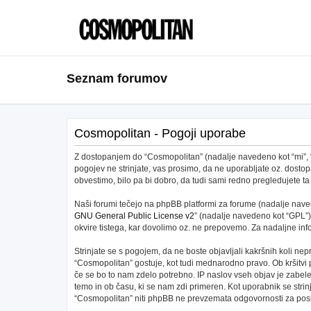
Seznam forumov
Cosmopolitan - Pogoji uporabe
Z dostopanjem do “Cosmopolitan” (nadalje navedeno kot “mi”, “na
pogojev ne strinjate, vas prosimo, da ne uporabljate oz. dos
obvestimo, bilo pa bi dobro, da tudi sami redno pregledujete
Naši forumi tečejo na phpBB platformi za forume (nadalje navede
GNU General Public License v2
” (nadalje navedeno kot “GPL”)
okvire tistega, kar dovolimo oz. ne prepovemo. Za nadaljne in
Strinjate se s pogojem, da ne boste objavljali kakršnih koli nepr
“Cosmopolitan” gostuje, kot tudi mednarodno pravo. Ob kršitvi
če se bo to nam zdelo potrebno. IP naslov vseh objav je zabeleže
temo in ob času, ki se nam zdi primeren. Kot uporabnik se stri
“Cosmopolitan” niti phpBB ne prevzemata odgovornosti za posku