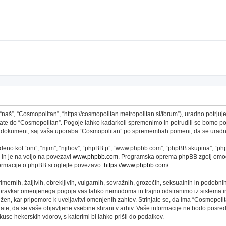
š”, “Cosmopolitan”, “https://cosmopolitan.metropolitan.si/forum”), uradno potrjujet
topate do “Cosmopolitan”. Pogoje lahko kadarkoli spremenimo in potrudili se bomo 
 ta dokument, saj vaša uporaba “Cosmopolitan” po spremembah pomeni, da se uradno
no kot “oni”, “njim”, “njihov”, “phpBB p”, “www.phpbb.com”, “phpBB skupina”, “phpB
 in je na voljo na povezavi
www.phpbb.com
. Programska oprema phpBB zgolj omogo
formacije o phpBB si oglejte povezavo:
https://www.phpbb.com/
.
imernih, žaljivih, obrekljivih, vulgarnih, sovražnih, grozečih, seksualnih in podobni
 pravkar omenjenega pogoja vas lahko nemudoma in trajno odstranimo iz sistema in
n, kar pripomore k uveljavitvi omenjenih zahtev. Strinjate se, da ima “Cosmopolitan” 
njate, da se vaše objavljene vsebine shrani v arhiv. Vaše informacije ne bodo pos
se hekerskih vdorov, s katerimi bi lahko prišli do podatkov.