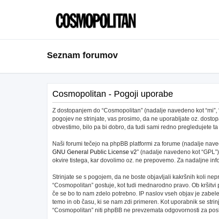
Seznam forumov
Cosmopolitan - Pogoji uporabe
Z dostopanjem do “Cosmopolitan” (nadalje navedeno kot “mi”, “na
pogojev ne strinjate, vas prosimo, da ne uporabljate oz. dos
obvestimo, bilo pa bi dobro, da tudi sami redno pregledujete
Naši forumi tečejo na phpBB platformi za forume (nadalje navede
GNU General Public License v2
” (nadalje navedeno kot “GPL”)
okvire tistega, kar dovolimo oz. ne prepovemo. Za nadaljne in
Strinjate se s pogojem, da ne boste objavljali kakršnih koli nepr
“Cosmopolitan” gostuje, kot tudi mednarodno pravo. Ob kršitvi
če se bo to nam zdelo potrebno. IP naslov vseh objav je zabeleže
temo in ob času, ki se nam zdi primeren. Kot uporabnik se stri
“Cosmopolitan” niti phpBB ne prevzemata odgovornosti za posku