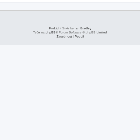
ProLight Style by
Ian Bradley
Teče na
phpBB
® Forum Software © phpBB Limited
Zasebnost
|
Pogoji