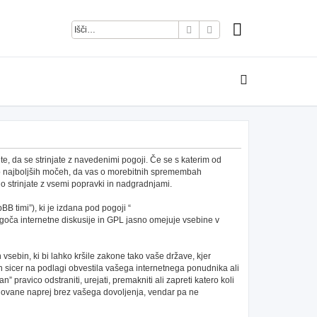
Iskanje
Napredno iskanje
e, da se strinjate z navedenimi pogoji. Če se s katerim od
po najboljših močeh, da vas o morebitnih spremembah
 strinjate z vsemi popravki in nadgradnjami.
B timi”), ki je izdana pod pogoji “
ča internetne diskusije in GPL jasno omejuje vsebine v
h vsebin, ki bi lahko kršile zakone tako vaše države, kjer
 sicer na podlagi obvestila vašega internetnega ponudnika ali
pravico odstraniti, urejati, premakniti ali zapreti katero koli
redovane naprej brez vašega dovoljenja, vendar pa ne