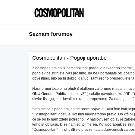
Seznam forumov
Cosmopolitan - Pogoji uporabe
Z dostopanjem do “Cosmopolitan” (nadalje navedeno kot “mi”, “na
pogojev ne strinjate, vas prosimo, da ne uporabljate oz. dos
obvestimo, bilo pa bi dobro, da tudi sami redno pregledujete
Naši forumi tečejo na phpBB platformi za forume (nadalje navede
GNU General Public License v2
” (nadalje navedeno kot “GPL”)
okvire tistega, kar dovolimo oz. ne prepovemo. Za nadaljne in
Strinjate se s pogojem, da ne boste objavljali kakršnih koli nepr
“Cosmopolitan” gostuje, kot tudi mednarodno pravo. Ob kršitvi
če se bo to nam zdelo potrebno. IP naslov vseh objav je zabeleže
temo in ob času, ki se nam zdi primeren. Kot uporabnik se stri
“Cosmopolitan” niti phpBB ne prevzemata odgovornosti za posku