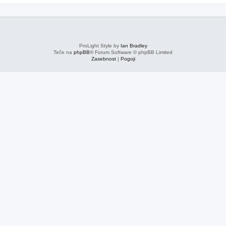
ProLight Style by
Ian Bradley
Teče na
phpBB
® Forum Software © phpBB Limited
Zasebnost
|
Pogoji