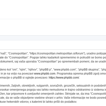
š”, “Cosmopolitan”, “https://cosmopolitan.metropolitan.si/forum”), uradno potrjujet
topate do “Cosmopolitan”. Pogoje lahko kadarkoli spremenimo in potrudili se bomo 
 ta dokument, saj vaša uporaba “Cosmopolitan” po spremembah pomeni, da se uradno
no kot “oni”, “njim”, “njihov”, “phpBB p”, “www.phpbb.com”, “phpBB skupina”, “phpB
 in je na voljo na povezavi
www.phpbb.com
. Programska oprema phpBB zgolj omogo
formacije o phpBB si oglejte povezavo:
https://www.phpbb.com/
.
imernih, žaljivih, obrekljivih, vulgarnih, sovražnih, grozečih, seksualnih in podobni
 pravkar omenjenega pogoja vas lahko nemudoma in trajno odstranimo iz sistema in
n, kar pripomore k uveljavitvi omenjenih zahtev. Strinjate se, da ima “Cosmopolitan” 
njate, da se vaše objavljene vsebine shrani v arhiv. Vaše informacije ne bodo pos
se hekerskih vdorov, s katerimi bi lahko prišli do podatkov.