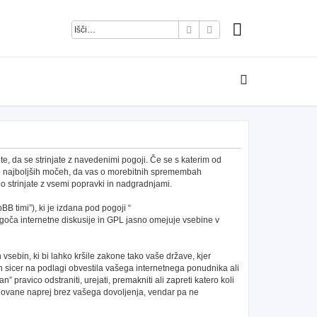
Iskanje
Napredno iskanje
e, da se strinjate z navedenimi pogoji. Če se s katerim od
po najboljših močeh, da vas o morebitnih spremembah
 strinjate z vsemi popravki in nadgradnjami.
B timi”), ki je izdana pod pogoji “
ča internetne diskusije in GPL jasno omejuje vsebine v
h vsebin, ki bi lahko kršile zakone tako vaše države, kjer
 sicer na podlagi obvestila vašega internetnega ponudnika ali
pravico odstraniti, urejati, premakniti ali zapreti katero koli
redovane naprej brez vašega dovoljenja, vendar pa ne