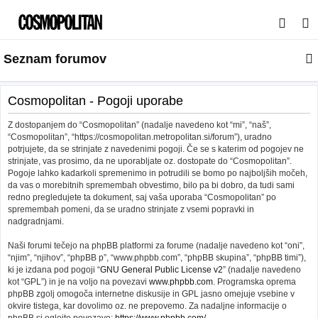
I
s
Seznam forumov
k
a
n
Cosmopolitan - Pogoji uporabe
j
Z dostopanjem do “Cosmopolitan” (nadalje navedeno kot “mi”, “naš”,
e
“Cosmopolitan”, “https://cosmopolitan.metropolitan.si/forum”), uradno
potrjujete, da se strinjate z navedenimi pogoji. Če se s katerim od pogojev ne
strinjate, vas prosimo, da ne uporabljate oz. dostopate do “Cosmopolitan”.
Pogoje lahko kadarkoli spremenimo in potrudili se bomo po najboljših močeh,
da vas o morebitnih spremembah obvestimo, bilo pa bi dobro, da tudi sami
redno pregledujete ta dokument, saj vaša uporaba “Cosmopolitan” po
spremembah pomeni, da se uradno strinjate z vsemi popravki in
nadgradnjami.
Naši forumi tečejo na phpBB platformi za forume (nadalje navedeno kot “oni”,
“njim”, “njihov”, “phpBB p”, “www.phpbb.com”, “phpBB skupina”, “phpBB timi”),
ki je izdana pod pogoji “
GNU General Public License v2
” (nadalje navedeno
kot “GPL”) in je na voljo na povezavi
www.phpbb.com
. Programska oprema
phpBB zgolj omogoča internetne diskusije in GPL jasno omejuje vsebine v
okvire tistega, kar dovolimo oz. ne prepovemo. Za nadaljne informacije o