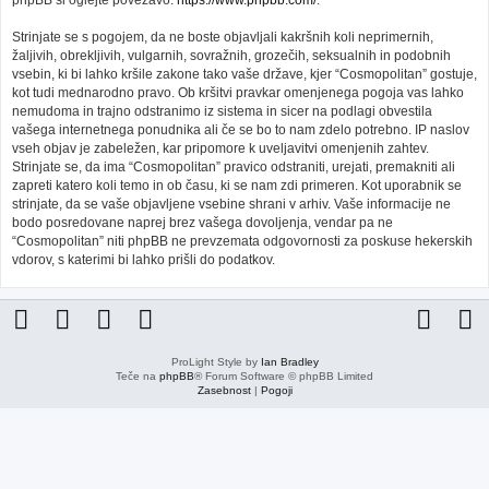
phpBB si oglejte povezavo:
https://www.phpbb.com/
.
Strinjate se s pogojem, da ne boste objavljali kakršnih koli neprimernih,
žaljivih, obrekljivih, vulgarnih, sovražnih, grozečih, seksualnih in podobnih
vsebin, ki bi lahko kršile zakone tako vaše države, kjer “Cosmopolitan” gostuje,
kot tudi mednarodno pravo. Ob kršitvi pravkar omenjenega pogoja vas lahko
nemudoma in trajno odstranimo iz sistema in sicer na podlagi obvestila
vašega internetnega ponudnika ali če se bo to nam zdelo potrebno. IP naslov
vseh objav je zabeležen, kar pripomore k uveljavitvi omenjenih zahtev.
Strinjate se, da ima “Cosmopolitan” pravico odstraniti, urejati, premakniti ali
zapreti katero koli temo in ob času, ki se nam zdi primeren. Kot uporabnik se
strinjate, da se vaše objavljene vsebine shrani v arhiv. Vaše informacije ne
bodo posredovane naprej brez vašega dovoljenja, vendar pa ne
“Cosmopolitan” niti phpBB ne prevzemata odgovornosti za poskuse hekerskih
vdorov, s katerimi bi lahko prišli do podatkov.
ProLight Style by
Ian Bradley
Teče na
phpBB
® Forum Software © phpBB Limited
Zasebnost
|
Pogoji