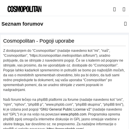
I
s
Seznam forumov
k
a
n
Cosmopolitan - Pogoji uporabe
j
Z dostopanjem do “Cosmopolitan” (nadalje navedeno kot “mi”, “naš”,
e
“Cosmopolitan”, “https://cosmopolitan.metropolitan.si/forum”), uradno
potrjujete, da se strinjate z navedenimi pogoji. Če se s katerim od pogojev ne
strinjate, vas prosimo, da ne uporabljate oz. dostopate do “Cosmopolitan”.
Pogoje lahko kadarkoli spremenimo in potrudili se bomo po najboljših močeh,
da vas o morebitnih spremembah obvestimo, bilo pa bi dobro, da tudi sami
redno pregledujete ta dokument, saj vaša uporaba “Cosmopolitan” po
spremembah pomeni, da se uradno strinjate z vsemi popravki in
nadgradnjami.
Naši forumi tečejo na phpBB platformi za forume (nadalje navedeno kot “oni”,
“njim”, “njihov”, “phpBB p”, “www.phpbb.com”, “phpBB skupina”, “phpBB timi”),
ki je izdana pod pogoji “
GNU General Public License v2
” (nadalje navedeno
kot “GPL”) in je na voljo na povezavi
www.phpbb.com
. Programska oprema
phpBB zgolj omogoča internetne diskusije in GPL jasno omejuje vsebine v
okvire tistega, kar dovolimo oz. ne prepovemo. Za nadaljne informacije o