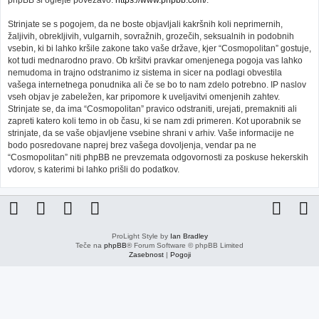
phpBB si oglejte povezavo:
https://www.phpbb.com/
.
Strinjate se s pogojem, da ne boste objavljali kakršnih koli neprimernih,
žaljivih, obrekljivih, vulgarnih, sovražnih, grozečih, seksualnih in podobnih
vsebin, ki bi lahko kršile zakone tako vaše države, kjer “Cosmopolitan” gostuje,
kot tudi mednarodno pravo. Ob kršitvi pravkar omenjenega pogoja vas lahko
nemudoma in trajno odstranimo iz sistema in sicer na podlagi obvestila
vašega internetnega ponudnika ali če se bo to nam zdelo potrebno. IP naslov
vseh objav je zabeležen, kar pripomore k uveljavitvi omenjenih zahtev.
Strinjate se, da ima “Cosmopolitan” pravico odstraniti, urejati, premakniti ali
zapreti katero koli temo in ob času, ki se nam zdi primeren. Kot uporabnik se
strinjate, da se vaše objavljene vsebine shrani v arhiv. Vaše informacije ne
bodo posredovane naprej brez vašega dovoljenja, vendar pa ne
“Cosmopolitan” niti phpBB ne prevzemata odgovornosti za poskuse hekerskih
vdorov, s katerimi bi lahko prišli do podatkov.
ProLight Style by
Ian Bradley
Teče na
phpBB
® Forum Software © phpBB Limited
Zasebnost
|
Pogoji