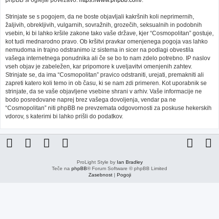
phpBB si oglejte povezavo:
https://www.phpbb.com/
.
Strinjate se s pogojem, da ne boste objavljali kakršnih koli neprimernih,
žaljivih, obrekljivih, vulgarnih, sovražnih, grozečih, seksualnih in podobnih
vsebin, ki bi lahko kršile zakone tako vaše države, kjer “Cosmopolitan” gostuje,
kot tudi mednarodno pravo. Ob kršitvi pravkar omenjenega pogoja vas lahko
nemudoma in trajno odstranimo iz sistema in sicer na podlagi obvestila
vašega internetnega ponudnika ali če se bo to nam zdelo potrebno. IP naslov
vseh objav je zabeležen, kar pripomore k uveljavitvi omenjenih zahtev.
Strinjate se, da ima “Cosmopolitan” pravico odstraniti, urejati, premakniti ali
zapreti katero koli temo in ob času, ki se nam zdi primeren. Kot uporabnik se
strinjate, da se vaše objavljene vsebine shrani v arhiv. Vaše informacije ne
bodo posredovane naprej brez vašega dovoljenja, vendar pa ne
“Cosmopolitan” niti phpBB ne prevzemata odgovornosti za poskuse hekerskih
vdorov, s katerimi bi lahko prišli do podatkov.
ProLight Style by
Ian Bradley
Teče na
phpBB
® Forum Software © phpBB Limited
Zasebnost
|
Pogoji