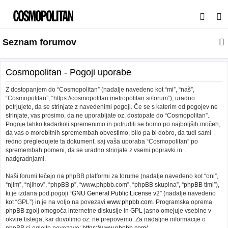
I
s
Seznam forumov
k
a
n
Cosmopolitan - Pogoji uporabe
j
Z dostopanjem do “Cosmopolitan” (nadalje navedeno kot “mi”, “naš”,
e
“Cosmopolitan”, “https://cosmopolitan.metropolitan.si/forum”), uradno
potrjujete, da se strinjate z navedenimi pogoji. Če se s katerim od pogojev ne
strinjate, vas prosimo, da ne uporabljate oz. dostopate do “Cosmopolitan”.
Pogoje lahko kadarkoli spremenimo in potrudili se bomo po najboljših močeh,
da vas o morebitnih spremembah obvestimo, bilo pa bi dobro, da tudi sami
redno pregledujete ta dokument, saj vaša uporaba “Cosmopolitan” po
spremembah pomeni, da se uradno strinjate z vsemi popravki in
nadgradnjami.
Naši forumi tečejo na phpBB platformi za forume (nadalje navedeno kot “oni”,
“njim”, “njihov”, “phpBB p”, “www.phpbb.com”, “phpBB skupina”, “phpBB timi”),
ki je izdana pod pogoji “
GNU General Public License v2
” (nadalje navedeno
kot “GPL”) in je na voljo na povezavi
www.phpbb.com
. Programska oprema
phpBB zgolj omogoča internetne diskusije in GPL jasno omejuje vsebine v
okvire tistega, kar dovolimo oz. ne prepovemo. Za nadaljne informacije o