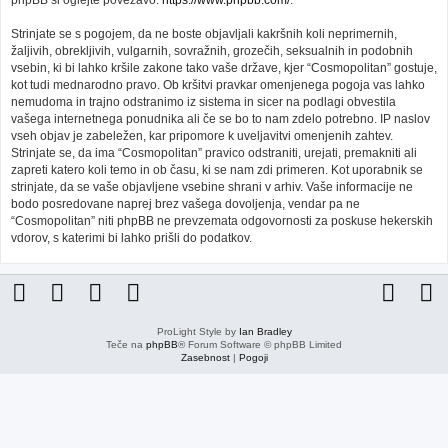
phpBB si oglejte povezavo:
https://www.phpbb.com/
.
Strinjate se s pogojem, da ne boste objavljali kakršnih koli neprimernih,
žaljivih, obrekljivih, vulgarnih, sovražnih, grozečih, seksualnih in podobnih
vsebin, ki bi lahko kršile zakone tako vaše države, kjer “Cosmopolitan” gostuje,
kot tudi mednarodno pravo. Ob kršitvi pravkar omenjenega pogoja vas lahko
nemudoma in trajno odstranimo iz sistema in sicer na podlagi obvestila
vašega internetnega ponudnika ali če se bo to nam zdelo potrebno. IP naslov
vseh objav je zabeležen, kar pripomore k uveljavitvi omenjenih zahtev.
Strinjate se, da ima “Cosmopolitan” pravico odstraniti, urejati, premakniti ali
zapreti katero koli temo in ob času, ki se nam zdi primeren. Kot uporabnik se
strinjate, da se vaše objavljene vsebine shrani v arhiv. Vaše informacije ne
bodo posredovane naprej brez vašega dovoljenja, vendar pa ne
“Cosmopolitan” niti phpBB ne prevzemata odgovornosti za poskuse hekerskih
vdorov, s katerimi bi lahko prišli do podatkov.
ProLight Style by
Ian Bradley
Teče na
phpBB
® Forum Software © phpBB Limited
Zasebnost
|
Pogoji