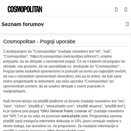
I
s
Seznam forumov
k
a
n
Cosmopolitan - Pogoji uporabe
j
Z dostopanjem do “Cosmopolitan” (nadalje navedeno kot “mi”, “naš”,
e
“Cosmopolitan”, “https://cosmopolitan.metropolitan.si/forum”), uradno
potrjujete, da se strinjate z navedenimi pogoji. Če se s katerim od pogojev ne
strinjate, vas prosimo, da ne uporabljate oz. dostopate do “Cosmopolitan”.
Pogoje lahko kadarkoli spremenimo in potrudili se bomo po najboljših močeh,
da vas o morebitnih spremembah obvestimo, bilo pa bi dobro, da tudi sami
redno pregledujete ta dokument, saj vaša uporaba “Cosmopolitan” po
spremembah pomeni, da se uradno strinjate z vsemi popravki in
nadgradnjami.
Naši forumi tečejo na phpBB platformi za forume (nadalje navedeno kot “oni”,
“njim”, “njihov”, “phpBB p”, “www.phpbb.com”, “phpBB skupina”, “phpBB timi”),
ki je izdana pod pogoji “
GNU General Public License v2
” (nadalje navedeno
kot “GPL”) in je na voljo na povezavi
www.phpbb.com
. Programska oprema
phpBB zgolj omogoča internetne diskusije in GPL jasno omejuje vsebine v
okvire tistega, kar dovolimo oz. ne prepovemo. Za nadaljne informacije o