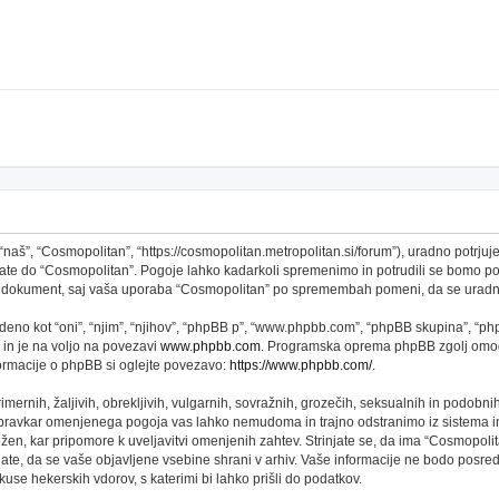
š”, “Cosmopolitan”, “https://cosmopolitan.metropolitan.si/forum”), uradno potrjujet
topate do “Cosmopolitan”. Pogoje lahko kadarkoli spremenimo in potrudili se bomo 
 ta dokument, saj vaša uporaba “Cosmopolitan” po spremembah pomeni, da se uradno
no kot “oni”, “njim”, “njihov”, “phpBB p”, “www.phpbb.com”, “phpBB skupina”, “phpB
 in je na voljo na povezavi
www.phpbb.com
. Programska oprema phpBB zgolj omogo
formacije o phpBB si oglejte povezavo:
https://www.phpbb.com/
.
imernih, žaljivih, obrekljivih, vulgarnih, sovražnih, grozečih, seksualnih in podobni
 pravkar omenjenega pogoja vas lahko nemudoma in trajno odstranimo iz sistema in
n, kar pripomore k uveljavitvi omenjenih zahtev. Strinjate se, da ima “Cosmopolitan” 
njate, da se vaše objavljene vsebine shrani v arhiv. Vaše informacije ne bodo pos
se hekerskih vdorov, s katerimi bi lahko prišli do podatkov.