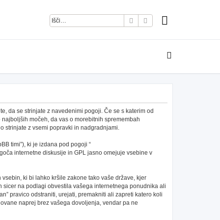
Iskanje
Napredno iskanje
e, da se strinjate z navedenimi pogoji. Če se s katerim od
po najboljših močeh, da vas o morebitnih spremembah
 strinjate z vsemi popravki in nadgradnjami.
B timi”), ki je izdana pod pogoji “
ča internetne diskusije in GPL jasno omejuje vsebine v
h vsebin, ki bi lahko kršile zakone tako vaše države, kjer
 sicer na podlagi obvestila vašega internetnega ponudnika ali
pravico odstraniti, urejati, premakniti ali zapreti katero koli
redovane naprej brez vašega dovoljenja, vendar pa ne