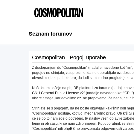
Seznam forumov
Cosmopolitan - Pogoji uporabe
Z dostopanjem do “Cosmopolitan” (nadalje navedeno kot “mi”, “na
pogojev ne strinjate, vas prosimo, da ne uporabljate oz. dos
obvestimo, bilo pa bi dobro, da tudi sami redno pregledujete
Naši forumi tečejo na phpBB platformi za forume (nadalje navede
GNU General Public License v2
” (nadalje navedeno kot “GPL”)
okvire tistega, kar dovolimo oz. ne prepovemo. Za nadaljne in
Strinjate se s pogojem, da ne boste objavljali kakršnih koli nepr
“Cosmopolitan” gostuje, kot tudi mednarodno pravo. Ob kršitvi
če se bo to nam zdelo potrebno. IP naslov vseh objav je zabeleže
temo in ob času, ki se nam zdi primeren. Kot uporabnik se stri
“Cosmopolitan” niti phpBB ne prevzemata odgovornosti za posku