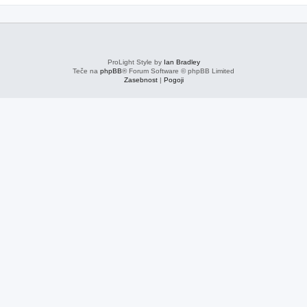
ProLight Style by
Ian Bradley
Teče na
phpBB
® Forum Software © phpBB Limited
Zasebnost
|
Pogoji