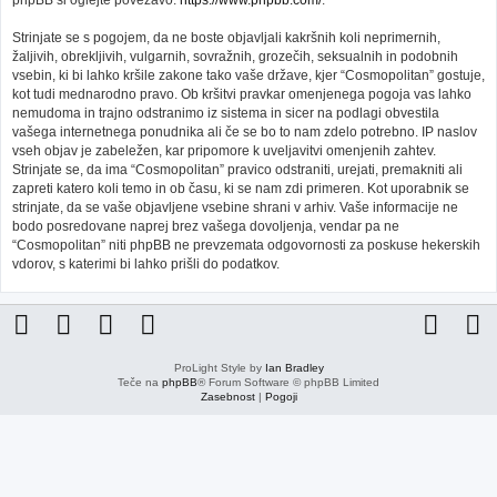
phpBB si oglejte povezavo:
https://www.phpbb.com/
.
Strinjate se s pogojem, da ne boste objavljali kakršnih koli neprimernih,
žaljivih, obrekljivih, vulgarnih, sovražnih, grozečih, seksualnih in podobnih
vsebin, ki bi lahko kršile zakone tako vaše države, kjer “Cosmopolitan” gostuje,
kot tudi mednarodno pravo. Ob kršitvi pravkar omenjenega pogoja vas lahko
nemudoma in trajno odstranimo iz sistema in sicer na podlagi obvestila
vašega internetnega ponudnika ali če se bo to nam zdelo potrebno. IP naslov
vseh objav je zabeležen, kar pripomore k uveljavitvi omenjenih zahtev.
Strinjate se, da ima “Cosmopolitan” pravico odstraniti, urejati, premakniti ali
zapreti katero koli temo in ob času, ki se nam zdi primeren. Kot uporabnik se
strinjate, da se vaše objavljene vsebine shrani v arhiv. Vaše informacije ne
bodo posredovane naprej brez vašega dovoljenja, vendar pa ne
“Cosmopolitan” niti phpBB ne prevzemata odgovornosti za poskuse hekerskih
vdorov, s katerimi bi lahko prišli do podatkov.
ProLight Style by
Ian Bradley
Teče na
phpBB
® Forum Software © phpBB Limited
Zasebnost
|
Pogoji