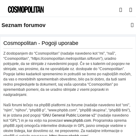
I
s
Seznam forumov
k
a
n
Cosmopolitan - Pogoji uporabe
j
Z dostopanjem do “Cosmopolitan” (nadalje navedeno kot “mi”, “naš”,
e
“Cosmopolitan”, “https://cosmopolitan.metropolitan.si/forum”), uradno
potrjujete, da se strinjate z navedenimi pogoji. Če se s katerim od pogojev ne
strinjate, vas prosimo, da ne uporabljate oz. dostopate do “Cosmopolitan”.
Pogoje lahko kadarkoli spremenimo in potrudili se bomo po najboljših močeh,
da vas o morebitnih spremembah obvestimo, bilo pa bi dobro, da tudi sami
redno pregledujete ta dokument, saj vaša uporaba “Cosmopolitan” po
spremembah pomeni, da se uradno strinjate z vsemi popravki in
nadgradnjami.
Naši forumi tečejo na phpBB platformi za forume (nadalje navedeno kot “oni”,
“njim”, “njihov”, “phpBB p”, “www.phpbb.com”, “phpBB skupina”, “phpBB timi”),
ki je izdana pod pogoji “
GNU General Public License v2
” (nadalje navedeno
kot “GPL”) in je na voljo na povezavi
www.phpbb.com
. Programska oprema
phpBB zgolj omogoča internetne diskusije in GPL jasno omejuje vsebine v
okvire tistega, kar dovolimo oz. ne prepovemo. Za nadaljne informacije o