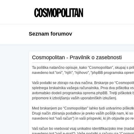
Seznam forumov
Cosmopolitan - Pravilnik o zasebnosti
Ta politika natančno opisuje, kako “Cosmopolitan”, skupaj s pri
navedeno kot "oni", "njih", "njihovo", "phpBB programska opr
Vaši podatki se zbirajo na dva načina. Brskanje po “Cosmopolit
spletnega brskalnika vašega računalnika. Prva dva piškotka vs
avtomatsko dodeli programska oprema phpBB. Tretji piškotek bo 
pripomore k izboljšanju vaših uporabniških izkušenj.
Med brskanjem po “Cosmopolitan” lahko tudi ustvarimo piškotke
Drugi način zbiranja podatkov je preko vaših pošiljk nam, ki s
navedeno kot "vaš račun") in vaši prispevki, ki jih objavite po re
Vaš račun bo vseboval vsaj unikatno identifikacijsko ime (nad
navedeno kot "vaš e-mail"). Vaše podatki o računu na “Cosmopoli