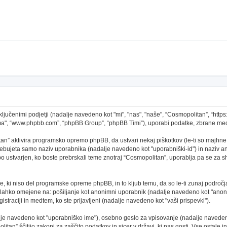
ključenimi podjetji (nadalje navedeno kot "mi", "nas", "naše", “Cosmopolitan”, “http
ema", “www.phpbb.com”, “phpBB Group”, “phpBB Timi”), uporabi podatke, zbrane med
an” aktivira programsko opremo phpBB, da ustvari nekaj piškotkov (le-ti so majhne
ebujeta samo naziv uporabnika (nadalje navedeno kot "uporabniški-id") in naziv ano
ustvarjen, ko boste prebrskali teme znotraj “Cosmopolitan”, uporablja pa se za shr
, ki niso del programske opreme phpBB, in to kljub temu, da so le-ti zunaj področj
o lahko omejene na: pošiljanje kot anonimni uporabnik (nadalje navedeno kot "anoni
gistraciji in medtem, ko ste prijavljeni (nadalje navedeno kot "vaši prispevki").
alje navedeno kot "uporabniško ime"), osebno geslo za vpisovanje (nadalje navedeno
tan” ščitijo zakoni za zaščito podatkov in sicer v državi, ki nas gosti. Vse ostale