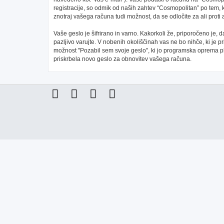
registracije, so odmik od naših zahtev “Cosmopolitan” po tem, 
znotraj vašega računa tudi možnost, da se odločite za ali pr
Vaše geslo je šifrirano in varno. Kakorkoli že, priporočeno je,
pazljivo varujte. V nobenih okoliščinah vas ne bo nihče, ki je
možnost "Pozabil sem svoje geslo", ki jo programska oprema 
priskrbela novo geslo za obnovitev vašega računa.