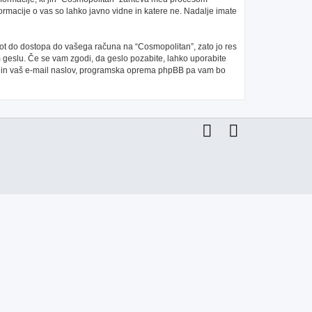
ormacije o vas so lahko javno vidne in katere ne. Nadalje imate
 pot do dostopa do vašega računa na “Cosmopolitan”, zato jo res
m geslu. Če se vam zgodi, da geslo pozabite, lahko uporabite
e in vaš e-mail naslov, programska oprema phpBB pa vam bo