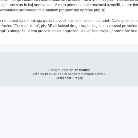
kaj je obvezno in kaj neobvezno. V vseh primerih imate možnost označiti, katere inf
oti avtomatsko proizvedenim e-mailom programske opreme phpBB.
 da ne uporabljate enakega gesla na večih različnih spletnih straneh. Vaše geslo je
 pridružen “Cosmopolitan”, phpBB ali kakšni drugi skupini legitimno vprašal po vaše
phpBB omogoča. V tem procesu boste naprošeni, da vpišete svoje uporabniško im
ProLight Style by
Ian Bradley
Teče na
phpBB
® Forum Software © phpBB Limited
Zasebnost
|
Pogoji