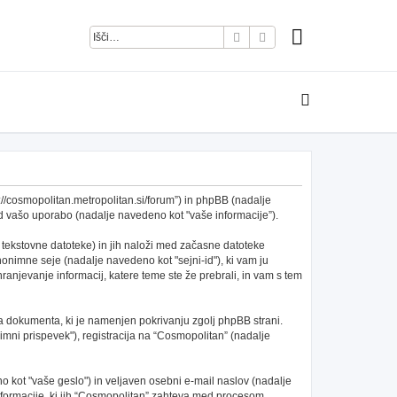
Iskanje
Napredno iskanje
s://cosmopolitan.metropolitan.si/forum”) in phpBB (nadalje
 vašo uporabo (nadalje navedeno kot "vaše informacije”).
 tekstovne datoteke) in jih naloži med začasne datoteke
nimne seje (nadalje navedeno kot "sejni-id"), ki vam ju
anjevanje informacij, katere teme ste že prebrali, in vam s tem
a dokumenta, ki je namenjen pokrivanju zgolj phpBB strani.
mni prispevek"), registracija na “Cosmopolitan” (nadalje
 kot "vaše geslo") in veljaven osebni e-mail naslov (nadalje
 informacije, ki jih “Cosmopolitan” zahteva med procesom