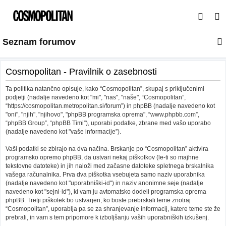
I
s
Seznam forumov
k
a
n
Cosmopolitan - Pravilnik o zasebnosti
j
Ta politika natančno opisuje, kako “Cosmopolitan”, skupaj s priključenimi
e
podjetji (nadalje navedeno kot "mi", "nas", "naše", “Cosmopolitan”,
“https://cosmopolitan.metropolitan.si/forum”) in phpBB (nadalje navedeno kot
"oni", "njih", "njihovo", "phpBB programska oprema", “www.phpbb.com”,
“phpBB Group”, “phpBB Timi”), uporabi podatke, zbrane med vašo uporabo
(nadalje navedeno kot "vaše informacije”).
Vaši podatki se zbirajo na dva načina. Brskanje po “Cosmopolitan” aktivira
programsko opremo phpBB, da ustvari nekaj piškotkov (le-ti so majhne
tekstovne datoteke) in jih naloži med začasne datoteke spletnega brskalnika
vašega računalnika. Prva dva piškotka vsebujeta samo naziv uporabnika
(nadalje navedeno kot "uporabniški-id") in naziv anonimne seje (nadalje
navedeno kot "sejni-id"), ki vam ju avtomatsko dodeli programska oprema
phpBB. Tretji piškotek bo ustvarjen, ko boste prebrskali teme znotraj
“Cosmopolitan”, uporablja pa se za shranjevanje informacij, katere teme ste že
prebrali, in vam s tem pripomore k izboljšanju vaših uporabniških izkušenj.