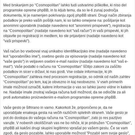
Med brskanjem po “Cosmopolitan” lahko tudi ustvarimo piškotke, ki niso del
programske opreme phpBB, in to kljub temu, da so le-ti zunaj področja
dokumenta, ki je namenjen pokrivanju zgolj phpBB strani. Drugi način zbiranja
podatkov je preko vaših pošiljk nam, ki so lahko omejene na: pošiljanje kot
anonimni uporabnik (nadalje navedeno kot "anonimni prispevek"), registracija
na “Cosmopolitan” (nadalje navedeno kot "vaš račun") in vaši prispevki, ki jih
objavite po registraciji in medtem, ko ste prijavljeni (nadalje navedeno kot
"vaši prispevki").
Vaš račun bo vseboval vsaj unikatno identifikacijsko ime (nadalje navedeno
kot "uporabniško ime"), osebno geslo za vpisovanje (nadalje navedeno kot
"vaše geslo") in veljaven osebni e-mail naslov (nadalje navedeno kot "vaš e-
mail"). Vaše podatki o računu na “Cosmopolitan” ščitijo zakoni za zaščito
podatkov in sicer v državi, ki nas gosti. Vse ostale informacije, ki jih
“Cosmopolitan” zahteva med procesom registracije, so odmik od naših zahtev
“Cosmopolitan” po tem, kaj je obvezno in kaj neobvezno. V vseh primerih
imate možnost označiti, katere informacije o vas so lahko javno vidne in katere
ne. Nadalje imate znotraj vašega računa tudi možnost, da se odločite za ali
proti avtomatsko proizvedenim e-mailom programske opreme phpBB.
Vaše geslo je šifrirano in varno. Kakorkoli že, priporočeno je, da ne
uporabljate enakega gesla na večih različnih spletnih straneh. Vaše geslo je
pot do dostopa do vašega računa na “Cosmopolitan”, zato jo res pazljivo
varujte. V nobenih okoliščinah vas ne bo nihče, ki je pridružen “Cosmopolitan”,
phpBB ali kakšni drugi skupini legitimno vprašal po vašem geslu. Če se vam
zgodi, da geslo pozabite, lahko uporabite možnost "Pozabil sem svoje geslo",