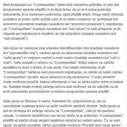
Med brskanjem po “Cosmopolitan” lahko tudi ustvarimo piškotke, ki niso del
programske opreme phpBB, in to kljub temu, da so le-ti zunaj področja
dokumenta, ki je namenjen pokrivanju zgolj phpBB strani. Drugi način zbiranja
podatkov je preko vaših pošiljk nam, ki so lahko omejene na: pošiljanje kot
anonimni uporabnik (nadalje navedeno kot "anonimni prispevek"), registracija
na “Cosmopolitan” (nadalje navedeno kot "vaš račun") in vaši prispevki, ki jih
objavite po registraciji in medtem, ko ste prijavljeni (nadalje navedeno kot
"vaši prispevki").
Vaš račun bo vseboval vsaj unikatno identifikacijsko ime (nadalje navedeno
kot "uporabniško ime"), osebno geslo za vpisovanje (nadalje navedeno kot
"vaše geslo") in veljaven osebni e-mail naslov (nadalje navedeno kot "vaš e-
mail"). Vaše podatki o računu na “Cosmopolitan” ščitijo zakoni za zaščito
podatkov in sicer v državi, ki nas gosti. Vse ostale informacije, ki jih
“Cosmopolitan” zahteva med procesom registracije, so odmik od naših zahtev
“Cosmopolitan” po tem, kaj je obvezno in kaj neobvezno. V vseh primerih
imate možnost označiti, katere informacije o vas so lahko javno vidne in katere
ne. Nadalje imate znotraj vašega računa tudi možnost, da se odločite za ali
proti avtomatsko proizvedenim e-mailom programske opreme phpBB.
Vaše geslo je šifrirano in varno. Kakorkoli že, priporočeno je, da ne
uporabljate enakega gesla na večih različnih spletnih straneh. Vaše geslo je
pot do dostopa do vašega računa na “Cosmopolitan”, zato jo res pazljivo
varujte. V nobenih okoliščinah vas ne bo nihče, ki je pridružen “Cosmopolitan”,
phpBB ali kakšni drugi skupini legitimno vprašal po vašem geslu. Če se vam
zgodi, da geslo pozabite, lahko uporabite možnost "Pozabil sem svoje geslo",