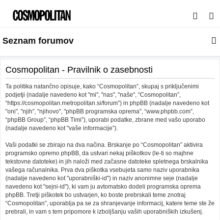
I
s
Seznam forumov
k
a
n
Cosmopolitan - Pravilnik o zasebnosti
j
Ta politika natančno opisuje, kako “Cosmopolitan”, skupaj s priključenimi
e
podjetji (nadalje navedeno kot "mi", "nas", "naše", “Cosmopolitan”,
“https://cosmopolitan.metropolitan.si/forum”) in phpBB (nadalje navedeno kot
"oni", "njih", "njihovo", "phpBB programska oprema", “www.phpbb.com”,
“phpBB Group”, “phpBB Timi”), uporabi podatke, zbrane med vašo uporabo
(nadalje navedeno kot "vaše informacije”).
Vaši podatki se zbirajo na dva načina. Brskanje po “Cosmopolitan” aktivira
programsko opremo phpBB, da ustvari nekaj piškotkov (le-ti so majhne
tekstovne datoteke) in jih naloži med začasne datoteke spletnega brskalnika
vašega računalnika. Prva dva piškotka vsebujeta samo naziv uporabnika
(nadalje navedeno kot "uporabniški-id") in naziv anonimne seje (nadalje
navedeno kot "sejni-id"), ki vam ju avtomatsko dodeli programska oprema
phpBB. Tretji piškotek bo ustvarjen, ko boste prebrskali teme znotraj
“Cosmopolitan”, uporablja pa se za shranjevanje informacij, katere teme ste že
prebrali, in vam s tem pripomore k izboljšanju vaših uporabniških izkušenj.