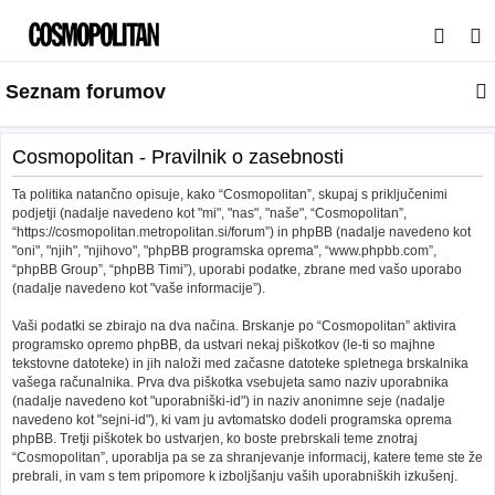
I
s
Seznam forumov
k
a
n
Cosmopolitan - Pravilnik o zasebnosti
j
Ta politika natančno opisuje, kako “Cosmopolitan”, skupaj s priključenimi
e
podjetji (nadalje navedeno kot "mi", "nas", "naše", “Cosmopolitan”,
“https://cosmopolitan.metropolitan.si/forum”) in phpBB (nadalje navedeno kot
"oni", "njih", "njihovo", "phpBB programska oprema", “www.phpbb.com”,
“phpBB Group”, “phpBB Timi”), uporabi podatke, zbrane med vašo uporabo
(nadalje navedeno kot "vaše informacije”).
Vaši podatki se zbirajo na dva načina. Brskanje po “Cosmopolitan” aktivira
programsko opremo phpBB, da ustvari nekaj piškotkov (le-ti so majhne
tekstovne datoteke) in jih naloži med začasne datoteke spletnega brskalnika
vašega računalnika. Prva dva piškotka vsebujeta samo naziv uporabnika
(nadalje navedeno kot "uporabniški-id") in naziv anonimne seje (nadalje
navedeno kot "sejni-id"), ki vam ju avtomatsko dodeli programska oprema
phpBB. Tretji piškotek bo ustvarjen, ko boste prebrskali teme znotraj
“Cosmopolitan”, uporablja pa se za shranjevanje informacij, katere teme ste že
prebrali, in vam s tem pripomore k izboljšanju vaših uporabniških izkušenj.