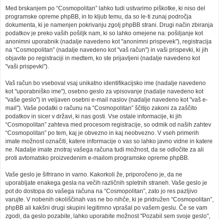
Med brskanjem po “Cosmopolitan” lahko tudi ustvarimo piškotke, ki niso del
programske opreme phpBB, in to kljub temu, da so le-ti zunaj področja
dokumenta, ki je namenjen pokrivanju zgolj phpBB strani. Drugi način zbiranja
podatkov je preko vaših pošiljk nam, ki so lahko omejene na: pošiljanje kot
anonimni uporabnik (nadalje navedeno kot "anonimni prispevek"), registracija
na “Cosmopolitan” (nadalje navedeno kot "vaš račun") in vaši prispevki, ki jih
objavite po registraciji in medtem, ko ste prijavljeni (nadalje navedeno kot
"vaši prispevki").
Vaš račun bo vseboval vsaj unikatno identifikacijsko ime (nadalje navedeno
kot "uporabniško ime"), osebno geslo za vpisovanje (nadalje navedeno kot
"vaše geslo") in veljaven osebni e-mail naslov (nadalje navedeno kot "vaš e-
mail"). Vaše podatki o računu na “Cosmopolitan” ščitijo zakoni za zaščito
podatkov in sicer v državi, ki nas gosti. Vse ostale informacije, ki jih
“Cosmopolitan” zahteva med procesom registracije, so odmik od naših zahtev
“Cosmopolitan” po tem, kaj je obvezno in kaj neobvezno. V vseh primerih
imate možnost označiti, katere informacije o vas so lahko javno vidne in katere
ne. Nadalje imate znotraj vašega računa tudi možnost, da se odločite za ali
proti avtomatsko proizvedenim e-mailom programske opreme phpBB.
Vaše geslo je šifrirano in varno. Kakorkoli že, priporočeno je, da ne
uporabljate enakega gesla na večih različnih spletnih straneh. Vaše geslo je
pot do dostopa do vašega računa na “Cosmopolitan”, zato jo res pazljivo
varujte. V nobenih okoliščinah vas ne bo nihče, ki je pridružen “Cosmopolitan”,
phpBB ali kakšni drugi skupini legitimno vprašal po vašem geslu. Če se vam
zgodi, da geslo pozabite, lahko uporabite možnost "Pozabil sem svoje geslo",