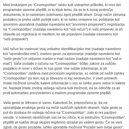
Med brskanjem po “Cosmopolitan” lahko tudi ustvarimo piškotke, ki niso del
programske opreme phpBB, in to kljub temu, da so le-ti zunaj področja
dokumenta, ki je namenjen pokrivanju zgolj phpBB strani. Drugi način zbiranja
podatkov je preko vaših pošiljk nam, ki so lahko omejene na: pošiljanje kot
anonimni uporabnik (nadalje navedeno kot "anonimni prispevek"), registracija
na “Cosmopolitan” (nadalje navedeno kot "vaš račun") in vaši prispevki, ki jih
objavite po registraciji in medtem, ko ste prijavljeni (nadalje navedeno kot
"vaši prispevki").
Vaš račun bo vseboval vsaj unikatno identifikacijsko ime (nadalje navedeno
kot "uporabniško ime"), osebno geslo za vpisovanje (nadalje navedeno kot
"vaše geslo") in veljaven osebni e-mail naslov (nadalje navedeno kot "vaš e-
mail"). Vaše podatki o računu na “Cosmopolitan” ščitijo zakoni za zaščito
podatkov in sicer v državi, ki nas gosti. Vse ostale informacije, ki jih
“Cosmopolitan” zahteva med procesom registracije, so odmik od naših zahtev
“Cosmopolitan” po tem, kaj je obvezno in kaj neobvezno. V vseh primerih
imate možnost označiti, katere informacije o vas so lahko javno vidne in katere
ne. Nadalje imate znotraj vašega računa tudi možnost, da se odločite za ali
proti avtomatsko proizvedenim e-mailom programske opreme phpBB.
Vaše geslo je šifrirano in varno. Kakorkoli že, priporočeno je, da ne
uporabljate enakega gesla na večih različnih spletnih straneh. Vaše geslo je
pot do dostopa do vašega računa na “Cosmopolitan”, zato jo res pazljivo
varujte. V nobenih okoliščinah vas ne bo nihče, ki je pridružen “Cosmopolitan”,
phpBB ali kakšni drugi skupini legitimno vprašal po vašem geslu. Če se vam
zgodi, da geslo pozabite, lahko uporabite možnost "Pozabil sem svoje geslo",