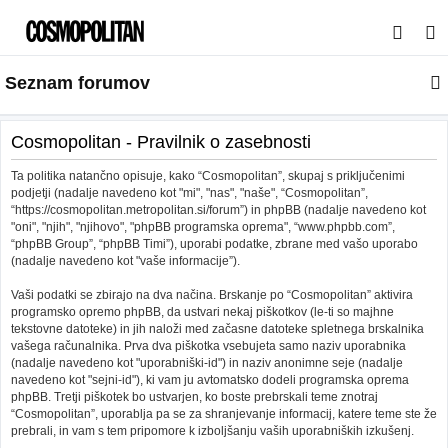
I
s
Seznam forumov
k
a
n
Cosmopolitan - Pravilnik o zasebnosti
j
Ta politika natančno opisuje, kako “Cosmopolitan”, skupaj s priključenimi
e
podjetji (nadalje navedeno kot "mi", "nas", "naše", “Cosmopolitan”,
“https://cosmopolitan.metropolitan.si/forum”) in phpBB (nadalje navedeno kot
"oni", "njih", "njihovo", "phpBB programska oprema", “www.phpbb.com”,
“phpBB Group”, “phpBB Timi”), uporabi podatke, zbrane med vašo uporabo
(nadalje navedeno kot "vaše informacije”).
Vaši podatki se zbirajo na dva načina. Brskanje po “Cosmopolitan” aktivira
programsko opremo phpBB, da ustvari nekaj piškotkov (le-ti so majhne
tekstovne datoteke) in jih naloži med začasne datoteke spletnega brskalnika
vašega računalnika. Prva dva piškotka vsebujeta samo naziv uporabnika
(nadalje navedeno kot "uporabniški-id") in naziv anonimne seje (nadalje
navedeno kot "sejni-id"), ki vam ju avtomatsko dodeli programska oprema
phpBB. Tretji piškotek bo ustvarjen, ko boste prebrskali teme znotraj
“Cosmopolitan”, uporablja pa se za shranjevanje informacij, katere teme ste že
prebrali, in vam s tem pripomore k izboljšanju vaših uporabniških izkušenj.