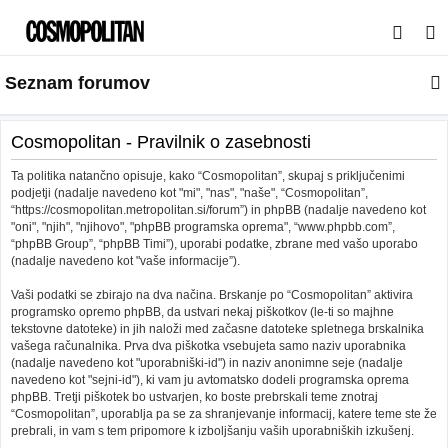
I
s
Seznam forumov
k
a
n
Cosmopolitan - Pravilnik o zasebnosti
j
Ta politika natančno opisuje, kako “Cosmopolitan”, skupaj s priključenimi
e
podjetji (nadalje navedeno kot "mi", "nas", "naše", “Cosmopolitan”,
“https://cosmopolitan.metropolitan.si/forum”) in phpBB (nadalje navedeno kot
"oni", "njih", "njihovo", "phpBB programska oprema", “www.phpbb.com”,
“phpBB Group”, “phpBB Timi”), uporabi podatke, zbrane med vašo uporabo
(nadalje navedeno kot "vaše informacije”).
Vaši podatki se zbirajo na dva načina. Brskanje po “Cosmopolitan” aktivira
programsko opremo phpBB, da ustvari nekaj piškotkov (le-ti so majhne
tekstovne datoteke) in jih naloži med začasne datoteke spletnega brskalnika
vašega računalnika. Prva dva piškotka vsebujeta samo naziv uporabnika
(nadalje navedeno kot "uporabniški-id") in naziv anonimne seje (nadalje
navedeno kot "sejni-id"), ki vam ju avtomatsko dodeli programska oprema
phpBB. Tretji piškotek bo ustvarjen, ko boste prebrskali teme znotraj
“Cosmopolitan”, uporablja pa se za shranjevanje informacij, katere teme ste že
prebrali, in vam s tem pripomore k izboljšanju vaših uporabniških izkušenj.