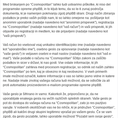
Med brskanjem po “Cosmopolitan” lahko tudi ustvarimo piškotke, ki niso del
programske opreme phpBB, in to kljub temu, da so le-ti zunaj področja
dokumenta, ki je namenjen pokrivanju zgolj phpBB strani. Drugi način zbiranja
podatkov je preko vaših pošiljk nam, ki so lahko omejene na: pošiljanje kot
anonimni uporabnik (nadalje navedeno kot "anonimni prispevek"), registracija
na “Cosmopolitan” (nadalje navedeno kot "vaš račun") in vaši prispevki, ki jih
objavite po registraciji in medtem, ko ste prijavljeni (nadalje navedeno kot
"vaši prispevki").
Vaš račun bo vseboval vsaj unikatno identifikacijsko ime (nadalje navedeno
kot "uporabniško ime"), osebno geslo za vpisovanje (nadalje navedeno kot
"vaše geslo") in veljaven osebni e-mail naslov (nadalje navedeno kot "vaš e-
mail"). Vaše podatki o računu na “Cosmopolitan” ščitijo zakoni za zaščito
podatkov in sicer v državi, ki nas gosti. Vse ostale informacije, ki jih
“Cosmopolitan” zahteva med procesom registracije, so odmik od naših zahtev
“Cosmopolitan” po tem, kaj je obvezno in kaj neobvezno. V vseh primerih
imate možnost označiti, katere informacije o vas so lahko javno vidne in katere
ne. Nadalje imate znotraj vašega računa tudi možnost, da se odločite za ali
proti avtomatsko proizvedenim e-mailom programske opreme phpBB.
Vaše geslo je šifrirano in varno. Kakorkoli že, priporočeno je, da ne
uporabljate enakega gesla na večih različnih spletnih straneh. Vaše geslo je
pot do dostopa do vašega računa na “Cosmopolitan”, zato jo res pazljivo
varujte. V nobenih okoliščinah vas ne bo nihče, ki je pridružen “Cosmopolitan”,
phpBB ali kakšni drugi skupini legitimno vprašal po vašem geslu. Če se vam
zgodi, da geslo pozabite, lahko uporabite možnost "Pozabil sem svoje geslo",