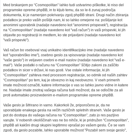
Med brskanjem po “Cosmopolitan” lahko tudi ustvarimo piškotke, ki niso del
programske opreme phpBB, in to kljub temu, da so le-ti zunaj področja
dokumenta, ki je namenjen pokrivanju zgolj phpBB strani. Drugi način zbiranja
podatkov je preko vaših pošiljk nam, ki so lahko omejene na: pošiljanje kot
anonimni uporabnik (nadalje navedeno kot "anonimni prispevek"), registracija
na “Cosmopolitan” (nadalje navedeno kot "vaš račun") in vaši prispevki, ki jih
objavite po registraciji in medtem, ko ste prijavljeni (nadalje navedeno kot
"vaši prispevki").
Vaš račun bo vseboval vsaj unikatno identifikacijsko ime (nadalje navedeno
kot "uporabniško ime"), osebno geslo za vpisovanje (nadalje navedeno kot
"vaše geslo") in veljaven osebni e-mail naslov (nadalje navedeno kot "vaš e-
mail"). Vaše podatki o računu na “Cosmopolitan” ščitijo zakoni za zaščito
podatkov in sicer v državi, ki nas gosti. Vse ostale informacije, ki jih
“Cosmopolitan” zahteva med procesom registracije, so odmik od naših zahtev
“Cosmopolitan” po tem, kaj je obvezno in kaj neobvezno. V vseh primerih
imate možnost označiti, katere informacije o vas so lahko javno vidne in katere
ne. Nadalje imate znotraj vašega računa tudi možnost, da se odločite za ali
proti avtomatsko proizvedenim e-mailom programske opreme phpBB.
Vaše geslo je šifrirano in varno. Kakorkoli že, priporočeno je, da ne
uporabljate enakega gesla na večih različnih spletnih straneh. Vaše geslo je
pot do dostopa do vašega računa na “Cosmopolitan”, zato jo res pazljivo
varujte. V nobenih okoliščinah vas ne bo nihče, ki je pridružen “Cosmopolitan”,
phpBB ali kakšni drugi skupini legitimno vprašal po vašem geslu. Če se vam
zgodi, da geslo pozabite, lahko uporabite možnost "Pozabil sem svoje geslo",