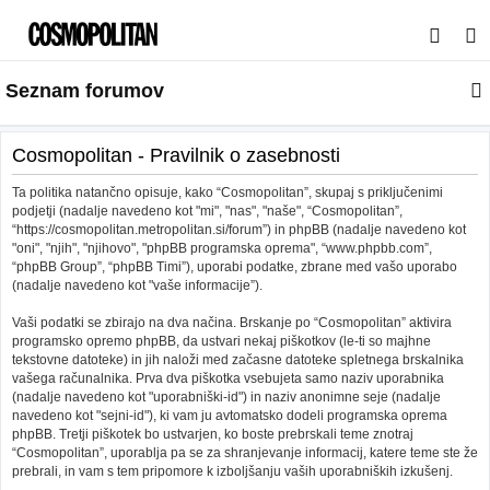
I
s
Seznam forumov
k
a
n
Cosmopolitan - Pravilnik o zasebnosti
j
Ta politika natančno opisuje, kako “Cosmopolitan”, skupaj s priključenimi
e
podjetji (nadalje navedeno kot "mi", "nas", "naše", “Cosmopolitan”,
“https://cosmopolitan.metropolitan.si/forum”) in phpBB (nadalje navedeno kot
"oni", "njih", "njihovo", "phpBB programska oprema", “www.phpbb.com”,
“phpBB Group”, “phpBB Timi”), uporabi podatke, zbrane med vašo uporabo
(nadalje navedeno kot "vaše informacije”).
Vaši podatki se zbirajo na dva načina. Brskanje po “Cosmopolitan” aktivira
programsko opremo phpBB, da ustvari nekaj piškotkov (le-ti so majhne
tekstovne datoteke) in jih naloži med začasne datoteke spletnega brskalnika
vašega računalnika. Prva dva piškotka vsebujeta samo naziv uporabnika
(nadalje navedeno kot "uporabniški-id") in naziv anonimne seje (nadalje
navedeno kot "sejni-id"), ki vam ju avtomatsko dodeli programska oprema
phpBB. Tretji piškotek bo ustvarjen, ko boste prebrskali teme znotraj
“Cosmopolitan”, uporablja pa se za shranjevanje informacij, katere teme ste že
prebrali, in vam s tem pripomore k izboljšanju vaših uporabniških izkušenj.