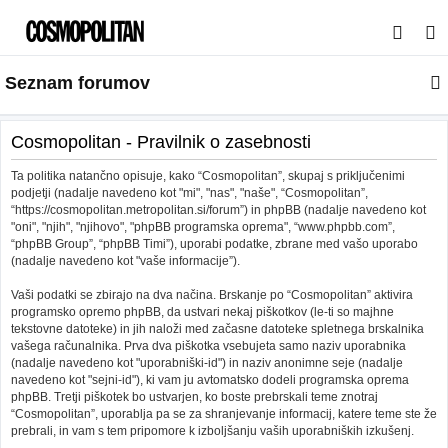
I
s
Seznam forumov
k
a
n
Cosmopolitan - Pravilnik o zasebnosti
j
Ta politika natančno opisuje, kako “Cosmopolitan”, skupaj s priključenimi
e
podjetji (nadalje navedeno kot "mi", "nas", "naše", “Cosmopolitan”,
“https://cosmopolitan.metropolitan.si/forum”) in phpBB (nadalje navedeno kot
"oni", "njih", "njihovo", "phpBB programska oprema", “www.phpbb.com”,
“phpBB Group”, “phpBB Timi”), uporabi podatke, zbrane med vašo uporabo
(nadalje navedeno kot "vaše informacije”).
Vaši podatki se zbirajo na dva načina. Brskanje po “Cosmopolitan” aktivira
programsko opremo phpBB, da ustvari nekaj piškotkov (le-ti so majhne
tekstovne datoteke) in jih naloži med začasne datoteke spletnega brskalnika
vašega računalnika. Prva dva piškotka vsebujeta samo naziv uporabnika
(nadalje navedeno kot "uporabniški-id") in naziv anonimne seje (nadalje
navedeno kot "sejni-id"), ki vam ju avtomatsko dodeli programska oprema
phpBB. Tretji piškotek bo ustvarjen, ko boste prebrskali teme znotraj
“Cosmopolitan”, uporablja pa se za shranjevanje informacij, katere teme ste že
prebrali, in vam s tem pripomore k izboljšanju vaših uporabniških izkušenj.