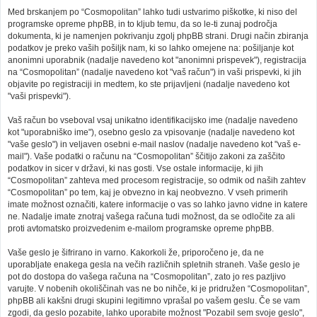
Med brskanjem po “Cosmopolitan” lahko tudi ustvarimo piškotke, ki niso del
programske opreme phpBB, in to kljub temu, da so le-ti zunaj področja
dokumenta, ki je namenjen pokrivanju zgolj phpBB strani. Drugi način zbiranja
podatkov je preko vaših pošiljk nam, ki so lahko omejene na: pošiljanje kot
anonimni uporabnik (nadalje navedeno kot "anonimni prispevek"), registracija
na “Cosmopolitan” (nadalje navedeno kot "vaš račun") in vaši prispevki, ki jih
objavite po registraciji in medtem, ko ste prijavljeni (nadalje navedeno kot
"vaši prispevki").
Vaš račun bo vseboval vsaj unikatno identifikacijsko ime (nadalje navedeno
kot "uporabniško ime"), osebno geslo za vpisovanje (nadalje navedeno kot
"vaše geslo") in veljaven osebni e-mail naslov (nadalje navedeno kot "vaš e-
mail"). Vaše podatki o računu na “Cosmopolitan” ščitijo zakoni za zaščito
podatkov in sicer v državi, ki nas gosti. Vse ostale informacije, ki jih
“Cosmopolitan” zahteva med procesom registracije, so odmik od naših zahtev
“Cosmopolitan” po tem, kaj je obvezno in kaj neobvezno. V vseh primerih
imate možnost označiti, katere informacije o vas so lahko javno vidne in katere
ne. Nadalje imate znotraj vašega računa tudi možnost, da se odločite za ali
proti avtomatsko proizvedenim e-mailom programske opreme phpBB.
Vaše geslo je šifrirano in varno. Kakorkoli že, priporočeno je, da ne
uporabljate enakega gesla na večih različnih spletnih straneh. Vaše geslo je
pot do dostopa do vašega računa na “Cosmopolitan”, zato jo res pazljivo
varujte. V nobenih okoliščinah vas ne bo nihče, ki je pridružen “Cosmopolitan”,
phpBB ali kakšni drugi skupini legitimno vprašal po vašem geslu. Če se vam
zgodi, da geslo pozabite, lahko uporabite možnost "Pozabil sem svoje geslo",