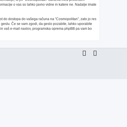
ormacije o vas so lahko javno vidne in katere ne. Nadalje imate
 pot do dostopa do vašega računa na “Cosmopolitan”, zato jo res
m geslu. Če se vam zgodi, da geslo pozabite, lahko uporabite
e in vaš e-mail naslov, programska oprema phpBB pa vam bo