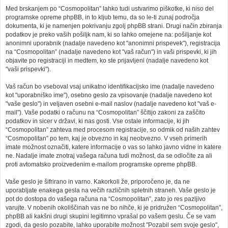
Med brskanjem po “Cosmopolitan” lahko tudi ustvarimo piškotke, ki niso del
programske opreme phpBB, in to kljub temu, da so le-ti zunaj področja
dokumenta, ki je namenjen pokrivanju zgolj phpBB strani. Drugi način zbiranja
podatkov je preko vaših pošiljk nam, ki so lahko omejene na: pošiljanje kot
anonimni uporabnik (nadalje navedeno kot "anonimni prispevek"), registracija
na “Cosmopolitan” (nadalje navedeno kot "vaš račun") in vaši prispevki, ki jih
objavite po registraciji in medtem, ko ste prijavljeni (nadalje navedeno kot
"vaši prispevki").
Vaš račun bo vseboval vsaj unikatno identifikacijsko ime (nadalje navedeno
kot "uporabniško ime"), osebno geslo za vpisovanje (nadalje navedeno kot
"vaše geslo") in veljaven osebni e-mail naslov (nadalje navedeno kot "vaš e-
mail"). Vaše podatki o računu na “Cosmopolitan” ščitijo zakoni za zaščito
podatkov in sicer v državi, ki nas gosti. Vse ostale informacije, ki jih
“Cosmopolitan” zahteva med procesom registracije, so odmik od naših zahtev
“Cosmopolitan” po tem, kaj je obvezno in kaj neobvezno. V vseh primerih
imate možnost označiti, katere informacije o vas so lahko javno vidne in katere
ne. Nadalje imate znotraj vašega računa tudi možnost, da se odločite za ali
proti avtomatsko proizvedenim e-mailom programske opreme phpBB.
Vaše geslo je šifrirano in varno. Kakorkoli že, priporočeno je, da ne
uporabljate enakega gesla na večih različnih spletnih straneh. Vaše geslo je
pot do dostopa do vašega računa na “Cosmopolitan”, zato jo res pazljivo
varujte. V nobenih okoliščinah vas ne bo nihče, ki je pridružen “Cosmopolitan”,
phpBB ali kakšni drugi skupini legitimno vprašal po vašem geslu. Če se vam
zgodi, da geslo pozabite, lahko uporabite možnost "Pozabil sem svoje geslo",