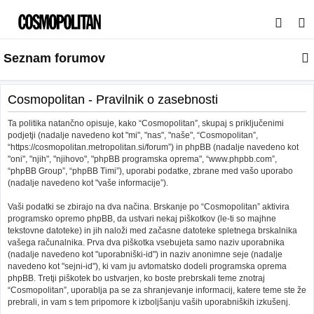
I
s
Seznam forumov
k
a
n
Cosmopolitan - Pravilnik o zasebnosti
j
Ta politika natančno opisuje, kako “Cosmopolitan”, skupaj s priključenimi
e
podjetji (nadalje navedeno kot "mi", "nas", "naše", “Cosmopolitan”,
“https://cosmopolitan.metropolitan.si/forum”) in phpBB (nadalje navedeno kot
"oni", "njih", "njihovo", "phpBB programska oprema", “www.phpbb.com”,
“phpBB Group”, “phpBB Timi”), uporabi podatke, zbrane med vašo uporabo
(nadalje navedeno kot "vaše informacije”).
Vaši podatki se zbirajo na dva načina. Brskanje po “Cosmopolitan” aktivira
programsko opremo phpBB, da ustvari nekaj piškotkov (le-ti so majhne
tekstovne datoteke) in jih naloži med začasne datoteke spletnega brskalnika
vašega računalnika. Prva dva piškotka vsebujeta samo naziv uporabnika
(nadalje navedeno kot "uporabniški-id") in naziv anonimne seje (nadalje
navedeno kot "sejni-id"), ki vam ju avtomatsko dodeli programska oprema
phpBB. Tretji piškotek bo ustvarjen, ko boste prebrskali teme znotraj
“Cosmopolitan”, uporablja pa se za shranjevanje informacij, katere teme ste že
prebrali, in vam s tem pripomore k izboljšanju vaših uporabniških izkušenj.