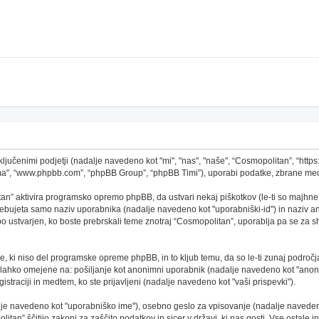
ključenimi podjetji (nadalje navedeno kot "mi", "nas", "naše", “Cosmopolitan”, “http
ema", “www.phpbb.com”, “phpBB Group”, “phpBB Timi”), uporabi podatke, zbrane med
an” aktivira programsko opremo phpBB, da ustvari nekaj piškotkov (le-ti so majhne
ebujeta samo naziv uporabnika (nadalje navedeno kot "uporabniški-id") in naziv ano
ustvarjen, ko boste prebrskali teme znotraj “Cosmopolitan”, uporablja pa se za shr
, ki niso del programske opreme phpBB, in to kljub temu, da so le-ti zunaj področj
o lahko omejene na: pošiljanje kot anonimni uporabnik (nadalje navedeno kot "anoni
gistraciji in medtem, ko ste prijavljeni (nadalje navedeno kot "vaši prispevki").
alje navedeno kot "uporabniško ime"), osebno geslo za vpisovanje (nadalje navedeno
tan” ščitijo zakoni za zaščito podatkov in sicer v državi, ki nas gosti. Vse ostale