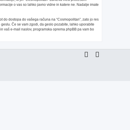
ormacije o vas so lahko javno vidne in katere ne. Nadalje imate
 pot do dostopa do vašega računa na “Cosmopolitan”, zato jo res
m geslu. Če se vam zgodi, da geslo pozabite, lahko uporabite
e in vaš e-mail naslov, programska oprema phpBB pa vam bo