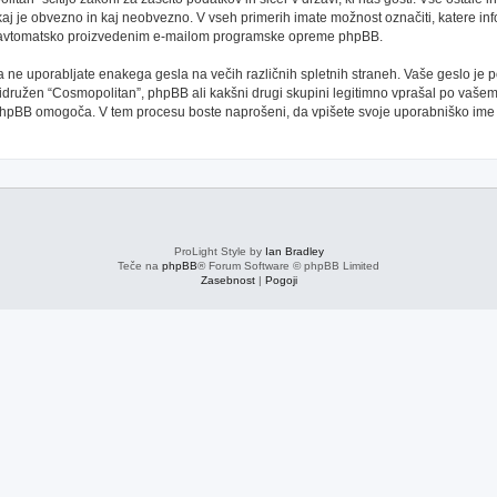
kaj je obvezno in kaj neobvezno. V vseh primerih imate možnost označiti, katere inf
oti avtomatsko proizvedenim e-mailom programske opreme phpBB.
 da ne uporabljate enakega gesla na večih različnih spletnih straneh. Vaše geslo je
 pridružen “Cosmopolitan”, phpBB ali kakšni drugi skupini legitimno vprašal po vaše
phpBB omogoča. V tem procesu boste naprošeni, da vpišete svoje uporabniško im
ProLight Style by
Ian Bradley
Teče na
phpBB
® Forum Software © phpBB Limited
Zasebnost
|
Pogoji