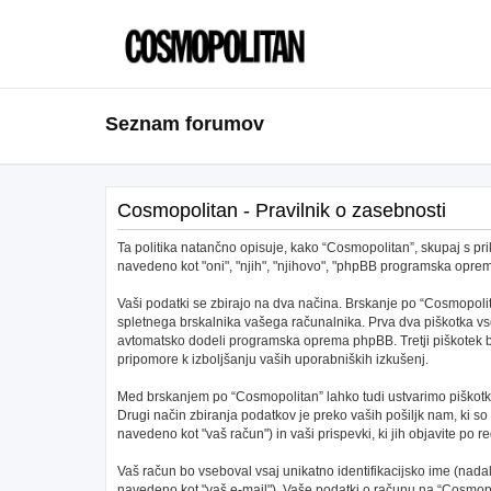
Seznam forumov
Cosmopolitan - Pravilnik o zasebnosti
Ta politika natančno opisuje, kako “Cosmopolitan”, skupaj s pri
navedeno kot "oni", "njih", "njihovo", "phpBB programska opr
Vaši podatki se zbirajo na dva načina. Brskanje po “Cosmopolit
spletnega brskalnika vašega računalnika. Prva dva piškotka vs
avtomatsko dodeli programska oprema phpBB. Tretji piškotek bo 
pripomore k izboljšanju vaših uporabniških izkušenj.
Med brskanjem po “Cosmopolitan” lahko tudi ustvarimo piškotke
Drugi način zbiranja podatkov je preko vaših pošiljk nam, ki s
navedeno kot "vaš račun") in vaši prispevki, ki jih objavite po re
Vaš račun bo vseboval vsaj unikatno identifikacijsko ime (nad
navedeno kot "vaš e-mail"). Vaše podatki o računu na “Cosmopoli