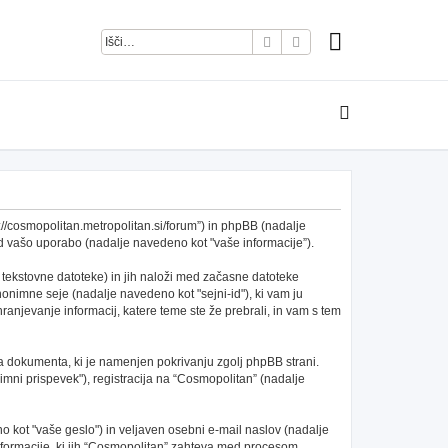
Iskanje
Napredno iskanje
s://cosmopolitan.metropolitan.si/forum”) in phpBB (nadalje
 vašo uporabo (nadalje navedeno kot "vaše informacije”).
 tekstovne datoteke) in jih naloži med začasne datoteke
nimne seje (nadalje navedeno kot "sejni-id"), ki vam ju
anjevanje informacij, katere teme ste že prebrali, in vam s tem
a dokumenta, ki je namenjen pokrivanju zgolj phpBB strani.
mni prispevek"), registracija na “Cosmopolitan” (nadalje
 kot "vaše geslo") in veljaven osebni e-mail naslov (nadalje
 informacije, ki jih “Cosmopolitan” zahteva med procesom