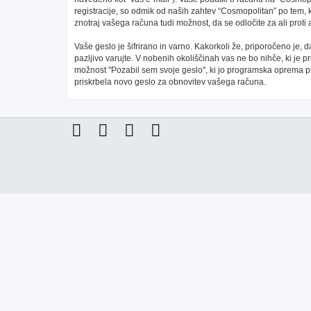
registracije, so odmik od naših zahtev “Cosmopolitan” po tem, 
znotraj vašega računa tudi možnost, da se odločite za ali pr
Vaše geslo je šifrirano in varno. Kakorkoli že, priporočeno je,
pazljivo varujte. V nobenih okoliščinah vas ne bo nihče, ki je
možnost "Pozabil sem svoje geslo", ki jo programska oprema 
priskrbela novo geslo za obnovitev vašega računa.