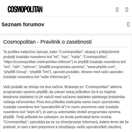
I
s
Seznam forumov
k
a
n
Cosmopolitan - Pravilnik o zasebnosti
j
Ta politika natančno opisuje, kako “Cosmopolitan”, skupaj s priključenimi
e
podjetji (nadalje navedeno kot "mi", "nas", "naše", “Cosmopolitan”,
“https://cosmopolitan.metropolitan.si/forum”) in phpBB (nadalje navedeno kot
"oni", "njih", "njihovo", "phpBB programska oprema", “www.phpbb.com”,
“phpBB Group”, “phpBB Timi”), uporabi podatke, zbrane med vašo uporabo
(nadalje navedeno kot "vaše informacije”).
Vaši podatki se zbirajo na dva načina. Brskanje po “Cosmopolitan” aktivira
programsko opremo phpBB, da ustvari nekaj piškotkov (le-ti so majhne
tekstovne datoteke) in jih naloži med začasne datoteke spletnega brskalnika
vašega računalnika. Prva dva piškotka vsebujeta samo naziv uporabnika
(nadalje navedeno kot "uporabniški-id") in naziv anonimne seje (nadalje
navedeno kot "sejni-id"), ki vam ju avtomatsko dodeli programska oprema
phpBB. Tretji piškotek bo ustvarjen, ko boste prebrskali teme znotraj
“Cosmopolitan”, uporablja pa se za shranjevanje informacij, katere teme ste že
prebrali, in vam s tem pripomore k izboljšanju vaših uporabniških izkušenj.