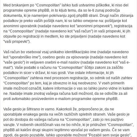
Med brskanjem po “Cosmopolitan” lahko tudi ustvarimo piškotke, ki niso del
programske opreme phpBB, in to kljub temu, da so le-ti zunaj področja
dokumenta, ki je namenjen pokrivanju zgolj phpBB strani. Drugi način zbiranja
podatkov je preko vaših pošiljk nam, ki so lahko omejene na: pošiljanje kot
anonimni uporabnik (nadalje navedeno kot "anonimni prispevek"), registracija
na “Cosmopolitan” (nadalje navedeno kot "vaš račun") in vaši prispevki, ki jih
objavite po registraciji in medtem, ko ste prijavljeni (nadalje navedeno kot
"vaši prispevki").
Vaš račun bo vseboval vsaj unikatno identifikacijsko ime (nadalje navedeno
kot "uporabniško ime"), osebno geslo za vpisovanje (nadalje navedeno kot
"vaše geslo") in veljaven osebni e-mail naslov (nadalje navedeno kot "vaš e-
mail"). Vaše podatki o računu na “Cosmopolitan” ščitijo zakoni za zaščito
podatkov in sicer v državi, ki nas gosti. Vse ostale informacije, ki jih
“Cosmopolitan” zahteva med procesom registracije, so odmik od naših zahtev
“Cosmopolitan” po tem, kaj je obvezno in kaj neobvezno. V vseh primerih
imate možnost označiti, katere informacije o vas so lahko javno vidne in katere
ne. Nadalje imate znotraj vašega računa tudi možnost, da se odločite za ali
proti avtomatsko proizvedenim e-mailom programske opreme phpBB.
Vaše geslo je šifrirano in varno. Kakorkoli že, priporočeno je, da ne
uporabljate enakega gesla na večih različnih spletnih straneh. Vaše geslo je
pot do dostopa do vašega računa na “Cosmopolitan”, zato jo res pazljivo
varujte. V nobenih okoliščinah vas ne bo nihče, ki je pridružen “Cosmopolitan”,
phpBB ali kakšni drugi skupini legitimno vprašal po vašem geslu. Če se vam
zgodi, da geslo pozabite, lahko uporabite možnost "Pozabil sem svoje geslo",