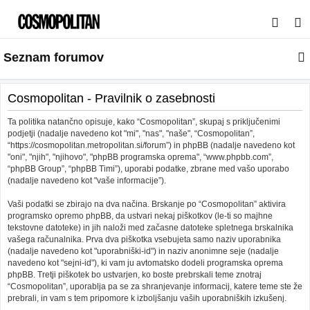
I
s
Seznam forumov
k
a
n
Cosmopolitan - Pravilnik o zasebnosti
j
Ta politika natančno opisuje, kako “Cosmopolitan”, skupaj s priključenimi
e
podjetji (nadalje navedeno kot "mi", "nas", "naše", “Cosmopolitan”,
“https://cosmopolitan.metropolitan.si/forum”) in phpBB (nadalje navedeno kot
"oni", "njih", "njihovo", "phpBB programska oprema", “www.phpbb.com”,
“phpBB Group”, “phpBB Timi”), uporabi podatke, zbrane med vašo uporabo
(nadalje navedeno kot "vaše informacije”).
Vaši podatki se zbirajo na dva načina. Brskanje po “Cosmopolitan” aktivira
programsko opremo phpBB, da ustvari nekaj piškotkov (le-ti so majhne
tekstovne datoteke) in jih naloži med začasne datoteke spletnega brskalnika
vašega računalnika. Prva dva piškotka vsebujeta samo naziv uporabnika
(nadalje navedeno kot "uporabniški-id") in naziv anonimne seje (nadalje
navedeno kot "sejni-id"), ki vam ju avtomatsko dodeli programska oprema
phpBB. Tretji piškotek bo ustvarjen, ko boste prebrskali teme znotraj
“Cosmopolitan”, uporablja pa se za shranjevanje informacij, katere teme ste že
prebrali, in vam s tem pripomore k izboljšanju vaših uporabniških izkušenj.