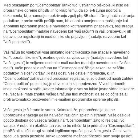
Med brskanjem po “Cosmopolitan” lahko tudi ustvarimo piškotke, ki niso del
programske opreme phpBB, in to kljub temu, da so le-ti zunaj področja
dokumenta, ki je namenjen pokrivanju zgolj phpBB strani. Drugi način zbiranja
podatkov je preko vaših pošiljk nam, ki so lahko omejene na: pošiljanje kot
anonimni uporabnik (nadalje navedeno kot "anonimni prispevek"), registracija
na “Cosmopolitan” (nadalje navedeno kot "vaš račun") in vaši prispevki, ki jih
objavite po registraciji in medtem, ko ste prijavljeni (nadalje navedeno kot
"vaši prispevki").
Vaš račun bo vseboval vsaj unikatno identifikacijsko ime (nadalje navedeno
kot "uporabniško ime"), osebno geslo za vpisovanje (nadalje navedeno kot
"vaše geslo") in veljaven osebni e-mail naslov (nadalje navedeno kot "vaš e-
mail"). Vaše podatki o računu na “Cosmopolitan” ščitijo zakoni za zaščito
podatkov in sicer v državi, ki nas gosti. Vse ostale informacije, ki jih
“Cosmopolitan” zahteva med procesom registracije, so odmik od naših zahtev
“Cosmopolitan” po tem, kaj je obvezno in kaj neobvezno. V vseh primerih
imate možnost označiti, katere informacije o vas so lahko javno vidne in katere
ne. Nadalje imate znotraj vašega računa tudi možnost, da se odločite za ali
proti avtomatsko proizvedenim e-mailom programske opreme phpBB.
Vaše geslo je šifrirano in varno. Kakorkoli že, priporočeno je, da ne
uporabljate enakega gesla na večih različnih spletnih straneh. Vaše geslo je
pot do dostopa do vašega računa na “Cosmopolitan”, zato jo res pazljivo
varujte. V nobenih okoliščinah vas ne bo nihče, ki je pridružen “Cosmopolitan”,
phpBB ali kakšni drugi skupini legitimno vprašal po vašem geslu. Če se vam
zgodi, da geslo pozabite, lahko uporabite možnost "Pozabil sem svoje geslo",