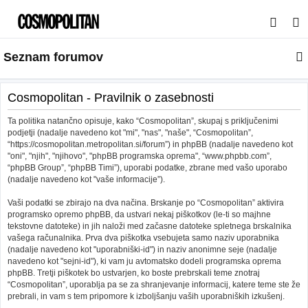
I
s
Seznam forumov
k
a
n
Cosmopolitan - Pravilnik o zasebnosti
j
Ta politika natančno opisuje, kako “Cosmopolitan”, skupaj s priključenimi
e
podjetji (nadalje navedeno kot "mi", "nas", "naše", “Cosmopolitan”,
“https://cosmopolitan.metropolitan.si/forum”) in phpBB (nadalje navedeno kot
"oni", "njih", "njihovo", "phpBB programska oprema", “www.phpbb.com”,
“phpBB Group”, “phpBB Timi”), uporabi podatke, zbrane med vašo uporabo
(nadalje navedeno kot "vaše informacije”).
Vaši podatki se zbirajo na dva načina. Brskanje po “Cosmopolitan” aktivira
programsko opremo phpBB, da ustvari nekaj piškotkov (le-ti so majhne
tekstovne datoteke) in jih naloži med začasne datoteke spletnega brskalnika
vašega računalnika. Prva dva piškotka vsebujeta samo naziv uporabnika
(nadalje navedeno kot "uporabniški-id") in naziv anonimne seje (nadalje
navedeno kot "sejni-id"), ki vam ju avtomatsko dodeli programska oprema
phpBB. Tretji piškotek bo ustvarjen, ko boste prebrskali teme znotraj
“Cosmopolitan”, uporablja pa se za shranjevanje informacij, katere teme ste že
prebrali, in vam s tem pripomore k izboljšanju vaših uporabniških izkušenj.