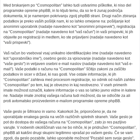
Med brskanjem po “Cosmopolitan” lahko tudi ustvarimo piškotke, ki niso del
programske opreme phpBB, in to kljub temu, da so le-ti zunaj področja
dokumenta, ki je namenjen pokrivanju zgolj phpBB strani. Drugi način zbiranja
podatkov je preko vaših pošiljk nam, ki so lahko omejene na: pošiljanje kot
anonimni uporabnik (nadalje navedeno kot "anonimni prispevek"), registracija
na “Cosmopolitan” (nadalje navedeno kot "vaš račun") in vaši prispevki, ki jih
objavite po registraciji in medtem, ko ste prijavljeni (nadalje navedeno kot
"vaši prispevki").
Vaš račun bo vseboval vsaj unikatno identifikacijsko ime (nadalje navedeno
kot "uporabniško ime"), osebno geslo za vpisovanje (nadalje navedeno kot
"vaše geslo") in veljaven osebni e-mail naslov (nadalje navedeno kot "vaš e-
mail"). Vaše podatki o računu na “Cosmopolitan” ščitijo zakoni za zaščito
podatkov in sicer v državi, ki nas gosti. Vse ostale informacije, ki jih
“Cosmopolitan” zahteva med procesom registracije, so odmik od naših zahtev
“Cosmopolitan” po tem, kaj je obvezno in kaj neobvezno. V vseh primerih
imate možnost označiti, katere informacije o vas so lahko javno vidne in katere
ne. Nadalje imate znotraj vašega računa tudi možnost, da se odločite za ali
proti avtomatsko proizvedenim e-mailom programske opreme phpBB.
Vaše geslo je šifrirano in varno. Kakorkoli že, priporočeno je, da ne
uporabljate enakega gesla na večih različnih spletnih straneh. Vaše geslo je
pot do dostopa do vašega računa na “Cosmopolitan”, zato jo res pazljivo
varujte. V nobenih okoliščinah vas ne bo nihče, ki je pridružen “Cosmopolitan”,
phpBB ali kakšni drugi skupini legitimno vprašal po vašem geslu. Če se vam
zgodi, da geslo pozabite, lahko uporabite možnost "Pozabil sem svoje geslo",