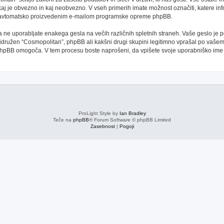
kaj je obvezno in kaj neobvezno. V vseh primerih imate možnost označiti, katere inf
oti avtomatsko proizvedenim e-mailom programske opreme phpBB.
 da ne uporabljate enakega gesla na večih različnih spletnih straneh. Vaše geslo je
 pridružen “Cosmopolitan”, phpBB ali kakšni drugi skupini legitimno vprašal po vaše
phpBB omogoča. V tem procesu boste naprošeni, da vpišete svoje uporabniško im
ProLight Style by
Ian Bradley
Teče na
phpBB
® Forum Software © phpBB Limited
Zasebnost
|
Pogoji