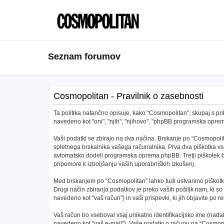
Seznam forumov
Cosmopolitan - Pravilnik o zasebnosti
Ta politika natančno opisuje, kako “Cosmopolitan”, skupaj s pri
navedeno kot "oni", "njih", "njihovo", "phpBB programska opr
Vaši podatki se zbirajo na dva načina. Brskanje po “Cosmopolit
spletnega brskalnika vašega računalnika. Prva dva piškotka vs
avtomatsko dodeli programska oprema phpBB. Tretji piškotek bo 
pripomore k izboljšanju vaših uporabniških izkušenj.
Med brskanjem po “Cosmopolitan” lahko tudi ustvarimo piškotke
Drugi način zbiranja podatkov je preko vaših pošiljk nam, ki s
navedeno kot "vaš račun") in vaši prispevki, ki jih objavite po re
Vaš račun bo vseboval vsaj unikatno identifikacijsko ime (nad
navedeno kot "vaš e-mail"). Vaše podatki o računu na “Cosmopoli