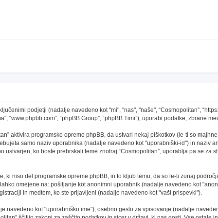
ključenimi podjetji (nadalje navedeno kot "mi", "nas", "naše", “Cosmopolitan”, “http
ema", “www.phpbb.com”, “phpBB Group”, “phpBB Timi”), uporabi podatke, zbrane med
an” aktivira programsko opremo phpBB, da ustvari nekaj piškotkov (le-ti so majhne
ebujeta samo naziv uporabnika (nadalje navedeno kot "uporabniški-id") in naziv ano
ustvarjen, ko boste prebrskali teme znotraj “Cosmopolitan”, uporablja pa se za shr
, ki niso del programske opreme phpBB, in to kljub temu, da so le-ti zunaj področj
o lahko omejene na: pošiljanje kot anonimni uporabnik (nadalje navedeno kot "anoni
gistraciji in medtem, ko ste prijavljeni (nadalje navedeno kot "vaši prispevki").
alje navedeno kot "uporabniško ime"), osebno geslo za vpisovanje (nadalje navedeno
tan” ščitijo zakoni za zaščito podatkov in sicer v državi, ki nas gosti. Vse ostale