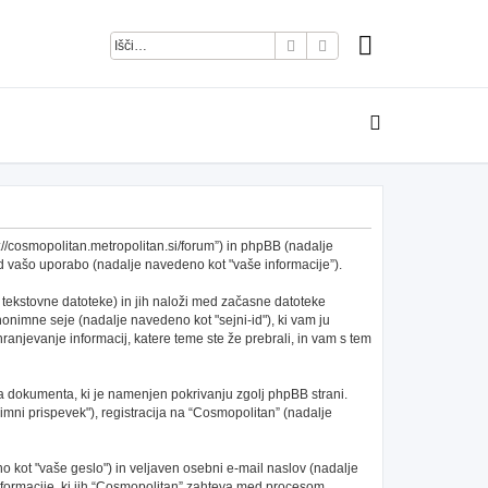
Iskanje
Napredno iskanje
s://cosmopolitan.metropolitan.si/forum”) in phpBB (nadalje
 vašo uporabo (nadalje navedeno kot "vaše informacije”).
 tekstovne datoteke) in jih naloži med začasne datoteke
nimne seje (nadalje navedeno kot "sejni-id"), ki vam ju
anjevanje informacij, katere teme ste že prebrali, in vam s tem
a dokumenta, ki je namenjen pokrivanju zgolj phpBB strani.
mni prispevek"), registracija na “Cosmopolitan” (nadalje
 kot "vaše geslo") in veljaven osebni e-mail naslov (nadalje
 informacije, ki jih “Cosmopolitan” zahteva med procesom