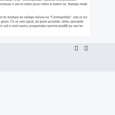
ormacije o vas so lahko javno vidne in katere ne. Nadalje imate
 pot do dostopa do vašega računa na “Cosmopolitan”, zato jo res
m geslu. Če se vam zgodi, da geslo pozabite, lahko uporabite
e in vaš e-mail naslov, programska oprema phpBB pa vam bo