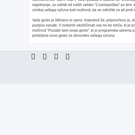
registracije, so odmik od naših zahtev “Cosmopolitan” po tem, 
znotraj vašega računa tudi možnost, da se odločite za ali pr
Vaše geslo je šifrirano in varno. Kakorkoli že, priporočeno je,
pazljivo varujte. V nobenih okoliščinah vas ne bo nihče, ki je
možnost "Pozabil sem svoje geslo", ki jo programska oprema 
priskrbela novo geslo za obnovitev vašega računa.