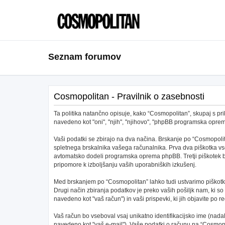
Seznam forumov
Cosmopolitan - Pravilnik o zasebnosti
Ta politika natančno opisuje, kako “Cosmopolitan”, skupaj s pri
navedeno kot "oni", "njih", "njihovo", "phpBB programska opr
Vaši podatki se zbirajo na dva načina. Brskanje po “Cosmopolit
spletnega brskalnika vašega računalnika. Prva dva piškotka vs
avtomatsko dodeli programska oprema phpBB. Tretji piškotek bo 
pripomore k izboljšanju vaših uporabniških izkušenj.
Med brskanjem po “Cosmopolitan” lahko tudi ustvarimo piškotke
Drugi način zbiranja podatkov je preko vaših pošiljk nam, ki s
navedeno kot "vaš račun") in vaši prispevki, ki jih objavite po re
Vaš račun bo vseboval vsaj unikatno identifikacijsko ime (nad
navedeno kot "vaš e-mail"). Vaše podatki o računu na “Cosmopoli