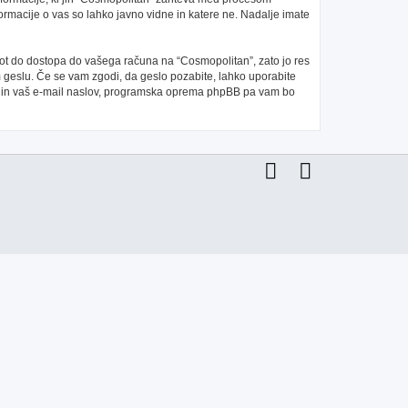
ormacije o vas so lahko javno vidne in katere ne. Nadalje imate
 pot do dostopa do vašega računa na “Cosmopolitan”, zato jo res
m geslu. Če se vam zgodi, da geslo pozabite, lahko uporabite
e in vaš e-mail naslov, programska oprema phpBB pa vam bo