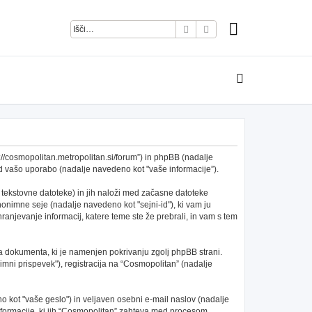
Iskanje
Napredno iskanje
s://cosmopolitan.metropolitan.si/forum”) in phpBB (nadalje
 vašo uporabo (nadalje navedeno kot "vaše informacije”).
 tekstovne datoteke) in jih naloži med začasne datoteke
nimne seje (nadalje navedeno kot "sejni-id"), ki vam ju
anjevanje informacij, katere teme ste že prebrali, in vam s tem
a dokumenta, ki je namenjen pokrivanju zgolj phpBB strani.
mni prispevek"), registracija na “Cosmopolitan” (nadalje
 kot "vaše geslo") in veljaven osebni e-mail naslov (nadalje
 informacije, ki jih “Cosmopolitan” zahteva med procesom