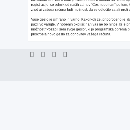
registracije, so odmik od naših zahtev “Cosmopolitan” po tem, 
znotraj vašega računa tudi možnost, da se odločite za ali pr
Vaše geslo je šifrirano in varno. Kakorkoli že, priporočeno je,
pazljivo varujte. V nobenih okoliščinah vas ne bo nihče, ki je
možnost "Pozabil sem svoje geslo", ki jo programska oprema 
priskrbela novo geslo za obnovitev vašega računa.