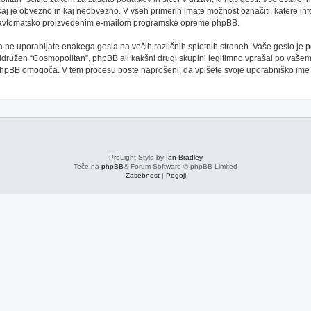
kaj je obvezno in kaj neobvezno. V vseh primerih imate možnost označiti, katere inf
oti avtomatsko proizvedenim e-mailom programske opreme phpBB.
 da ne uporabljate enakega gesla na večih različnih spletnih straneh. Vaše geslo je
 pridružen “Cosmopolitan”, phpBB ali kakšni drugi skupini legitimno vprašal po vaše
phpBB omogoča. V tem procesu boste naprošeni, da vpišete svoje uporabniško im
ProLight Style by
Ian Bradley
Teče na
phpBB
® Forum Software © phpBB Limited
Zasebnost
|
Pogoji