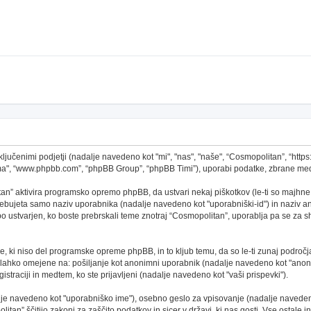
ključenimi podjetji (nadalje navedeno kot "mi", "nas", "naše", “Cosmopolitan”, “http
ema", “www.phpbb.com”, “phpBB Group”, “phpBB Timi”), uporabi podatke, zbrane med
an” aktivira programsko opremo phpBB, da ustvari nekaj piškotkov (le-ti so majhne
ebujeta samo naziv uporabnika (nadalje navedeno kot "uporabniški-id") in naziv ano
ustvarjen, ko boste prebrskali teme znotraj “Cosmopolitan”, uporablja pa se za shr
, ki niso del programske opreme phpBB, in to kljub temu, da so le-ti zunaj področj
o lahko omejene na: pošiljanje kot anonimni uporabnik (nadalje navedeno kot "anoni
gistraciji in medtem, ko ste prijavljeni (nadalje navedeno kot "vaši prispevki").
alje navedeno kot "uporabniško ime"), osebno geslo za vpisovanje (nadalje navedeno
tan” ščitijo zakoni za zaščito podatkov in sicer v državi, ki nas gosti. Vse ostale