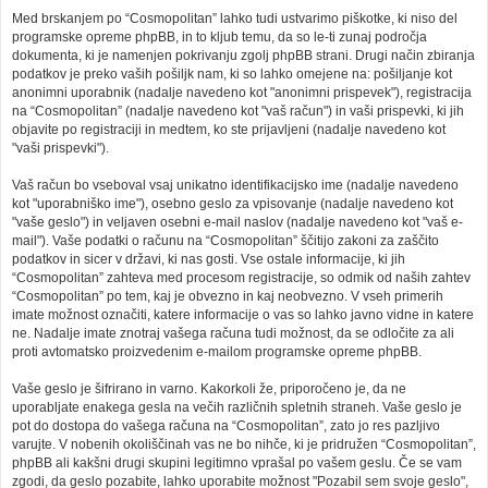
Med brskanjem po “Cosmopolitan” lahko tudi ustvarimo piškotke, ki niso del
programske opreme phpBB, in to kljub temu, da so le-ti zunaj področja
dokumenta, ki je namenjen pokrivanju zgolj phpBB strani. Drugi način zbiranja
podatkov je preko vaših pošiljk nam, ki so lahko omejene na: pošiljanje kot
anonimni uporabnik (nadalje navedeno kot "anonimni prispevek"), registracija
na “Cosmopolitan” (nadalje navedeno kot "vaš račun") in vaši prispevki, ki jih
objavite po registraciji in medtem, ko ste prijavljeni (nadalje navedeno kot
"vaši prispevki").
Vaš račun bo vseboval vsaj unikatno identifikacijsko ime (nadalje navedeno
kot "uporabniško ime"), osebno geslo za vpisovanje (nadalje navedeno kot
"vaše geslo") in veljaven osebni e-mail naslov (nadalje navedeno kot "vaš e-
mail"). Vaše podatki o računu na “Cosmopolitan” ščitijo zakoni za zaščito
podatkov in sicer v državi, ki nas gosti. Vse ostale informacije, ki jih
“Cosmopolitan” zahteva med procesom registracije, so odmik od naših zahtev
“Cosmopolitan” po tem, kaj je obvezno in kaj neobvezno. V vseh primerih
imate možnost označiti, katere informacije o vas so lahko javno vidne in katere
ne. Nadalje imate znotraj vašega računa tudi možnost, da se odločite za ali
proti avtomatsko proizvedenim e-mailom programske opreme phpBB.
Vaše geslo je šifrirano in varno. Kakorkoli že, priporočeno je, da ne
uporabljate enakega gesla na večih različnih spletnih straneh. Vaše geslo je
pot do dostopa do vašega računa na “Cosmopolitan”, zato jo res pazljivo
varujte. V nobenih okoliščinah vas ne bo nihče, ki je pridružen “Cosmopolitan”,
phpBB ali kakšni drugi skupini legitimno vprašal po vašem geslu. Če se vam
zgodi, da geslo pozabite, lahko uporabite možnost "Pozabil sem svoje geslo",