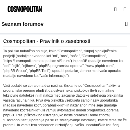
I
s
Seznam forumov
k
a
n
Cosmopolitan - Pravilnik o zasebnosti
j
Ta politika natančno opisuje, kako “Cosmopolitan”, skupaj s priključenimi
e
podjetji (nadalje navedeno kot "mi", "nas", "naše", “Cosmopolitan”,
“https://cosmopolitan.metropolitan.si/forum”) in phpBB (nadalje navedeno kot
"oni", "njih", "njihovo", "phpBB programska oprema", “www.phpbb.com”,
“phpBB Group”, “phpBB Timi”), uporabi podatke, zbrane med vašo uporabo
(nadalje navedeno kot "vaše informacije”).
Vaši podatki se zbirajo na dva načina. Brskanje po “Cosmopolitan” aktivira
programsko opremo phpBB, da ustvari nekaj piškotkov (le-ti so majhne
tekstovne datoteke) in jih naloži med začasne datoteke spletnega brskalnika
vašega računalnika. Prva dva piškotka vsebujeta samo naziv uporabnika
(nadalje navedeno kot "uporabniški-id") in naziv anonimne seje (nadalje
navedeno kot "sejni-id"), ki vam ju avtomatsko dodeli programska oprema
phpBB. Tretji piškotek bo ustvarjen, ko boste prebrskali teme znotraj
“Cosmopolitan”, uporablja pa se za shranjevanje informacij, katere teme ste že
prebrali, in vam s tem pripomore k izboljšanju vaših uporabniških izkušenj.