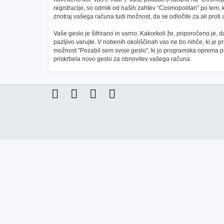
registracije, so odmik od naših zahtev “Cosmopolitan” po tem, 
znotraj vašega računa tudi možnost, da se odločite za ali pr
Vaše geslo je šifrirano in varno. Kakorkoli že, priporočeno je,
pazljivo varujte. V nobenih okoliščinah vas ne bo nihče, ki je
možnost "Pozabil sem svoje geslo", ki jo programska oprema 
priskrbela novo geslo za obnovitev vašega računa.