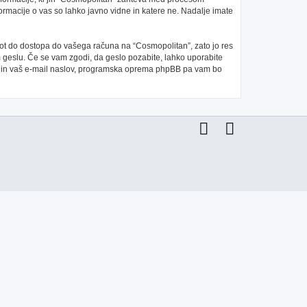
ormacije o vas so lahko javno vidne in katere ne. Nadalje imate
 pot do dostopa do vašega računa na “Cosmopolitan”, zato jo res
m geslu. Če se vam zgodi, da geslo pozabite, lahko uporabite
e in vaš e-mail naslov, programska oprema phpBB pa vam bo