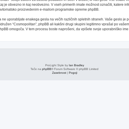
kaj je obvezno in kaj neobvezno. V vseh primerih imate možnost označiti, katere inf
oti avtomatsko proizvedenim e-mailom programske opreme phpBB.
 da ne uporabljate enakega gesla na večih različnih spletnih straneh. Vaše geslo je
 pridružen “Cosmopolitan”, phpBB ali kakšni drugi skupini legitimno vprašal po vaše
phpBB omogoča. V tem procesu boste naprošeni, da vpišete svoje uporabniško im
ProLight Style by
Ian Bradley
Teče na
phpBB
® Forum Software © phpBB Limited
Zasebnost
|
Pogoji