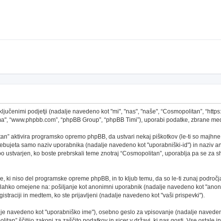
ključenimi podjetji (nadalje navedeno kot "mi", "nas", "naše", “Cosmopolitan”, “http
ema", “www.phpbb.com”, “phpBB Group”, “phpBB Timi”), uporabi podatke, zbrane med
an” aktivira programsko opremo phpBB, da ustvari nekaj piškotkov (le-ti so majhne
ebujeta samo naziv uporabnika (nadalje navedeno kot "uporabniški-id") in naziv ano
ustvarjen, ko boste prebrskali teme znotraj “Cosmopolitan”, uporablja pa se za shr
, ki niso del programske opreme phpBB, in to kljub temu, da so le-ti zunaj področj
o lahko omejene na: pošiljanje kot anonimni uporabnik (nadalje navedeno kot "anoni
gistraciji in medtem, ko ste prijavljeni (nadalje navedeno kot "vaši prispevki").
alje navedeno kot "uporabniško ime"), osebno geslo za vpisovanje (nadalje navedeno
tan” ščitijo zakoni za zaščito podatkov in sicer v državi, ki nas gosti. Vse ostale