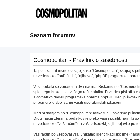
Seznam forumov
Cosmopolitan - Pravilnik o zasebnosti
Ta politika natančno opisuje, kako “Cosmopolitan”, skupaj s pri
navedeno kot "oni", "njih", "njihovo", "phpBB programska opr
Vaši podatki se zbirajo na dva načina. Brskanje po “Cosmopolit
spletnega brskalnika vašega računalnika. Prva dva piškotka vs
avtomatsko dodeli programska oprema phpBB. Tretji piškotek bo 
pripomore k izboljšanju vaših uporabniških izkušenj.
Med brskanjem po “Cosmopolitan” lahko tudi ustvarimo piškotke
Drugi način zbiranja podatkov je preko vaših pošiljk nam, ki s
navedeno kot "vaš račun") in vaši prispevki, ki jih objavite po re
Vaš račun bo vseboval vsaj unikatno identifikacijsko ime (nad
navedeno kot "vaš e-mail"). Vaše podatki o računu na “Cosmopoli