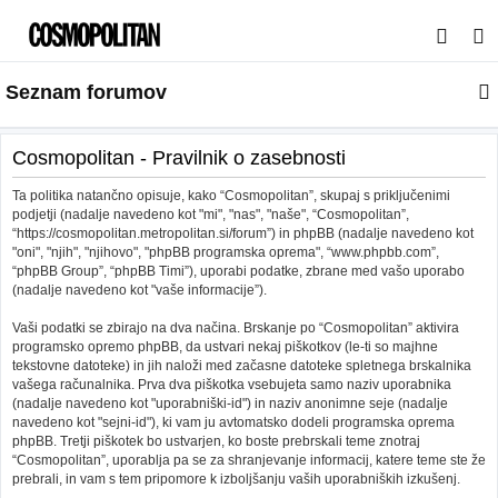
I
s
Seznam forumov
k
a
n
Cosmopolitan - Pravilnik o zasebnosti
j
Ta politika natančno opisuje, kako “Cosmopolitan”, skupaj s priključenimi
e
podjetji (nadalje navedeno kot "mi", "nas", "naše", “Cosmopolitan”,
“https://cosmopolitan.metropolitan.si/forum”) in phpBB (nadalje navedeno kot
"oni", "njih", "njihovo", "phpBB programska oprema", “www.phpbb.com”,
“phpBB Group”, “phpBB Timi”), uporabi podatke, zbrane med vašo uporabo
(nadalje navedeno kot "vaše informacije”).
Vaši podatki se zbirajo na dva načina. Brskanje po “Cosmopolitan” aktivira
programsko opremo phpBB, da ustvari nekaj piškotkov (le-ti so majhne
tekstovne datoteke) in jih naloži med začasne datoteke spletnega brskalnika
vašega računalnika. Prva dva piškotka vsebujeta samo naziv uporabnika
(nadalje navedeno kot "uporabniški-id") in naziv anonimne seje (nadalje
navedeno kot "sejni-id"), ki vam ju avtomatsko dodeli programska oprema
phpBB. Tretji piškotek bo ustvarjen, ko boste prebrskali teme znotraj
“Cosmopolitan”, uporablja pa se za shranjevanje informacij, katere teme ste že
prebrali, in vam s tem pripomore k izboljšanju vaših uporabniških izkušenj.