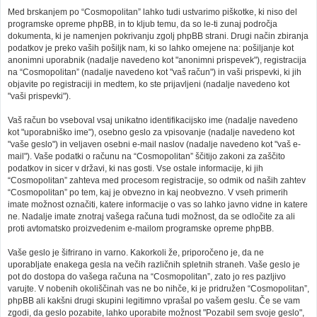
Med brskanjem po “Cosmopolitan” lahko tudi ustvarimo piškotke, ki niso del
programske opreme phpBB, in to kljub temu, da so le-ti zunaj področja
dokumenta, ki je namenjen pokrivanju zgolj phpBB strani. Drugi način zbiranja
podatkov je preko vaših pošiljk nam, ki so lahko omejene na: pošiljanje kot
anonimni uporabnik (nadalje navedeno kot "anonimni prispevek"), registracija
na “Cosmopolitan” (nadalje navedeno kot "vaš račun") in vaši prispevki, ki jih
objavite po registraciji in medtem, ko ste prijavljeni (nadalje navedeno kot
"vaši prispevki").
Vaš račun bo vseboval vsaj unikatno identifikacijsko ime (nadalje navedeno
kot "uporabniško ime"), osebno geslo za vpisovanje (nadalje navedeno kot
"vaše geslo") in veljaven osebni e-mail naslov (nadalje navedeno kot "vaš e-
mail"). Vaše podatki o računu na “Cosmopolitan” ščitijo zakoni za zaščito
podatkov in sicer v državi, ki nas gosti. Vse ostale informacije, ki jih
“Cosmopolitan” zahteva med procesom registracije, so odmik od naših zahtev
“Cosmopolitan” po tem, kaj je obvezno in kaj neobvezno. V vseh primerih
imate možnost označiti, katere informacije o vas so lahko javno vidne in katere
ne. Nadalje imate znotraj vašega računa tudi možnost, da se odločite za ali
proti avtomatsko proizvedenim e-mailom programske opreme phpBB.
Vaše geslo je šifrirano in varno. Kakorkoli že, priporočeno je, da ne
uporabljate enakega gesla na večih različnih spletnih straneh. Vaše geslo je
pot do dostopa do vašega računa na “Cosmopolitan”, zato jo res pazljivo
varujte. V nobenih okoliščinah vas ne bo nihče, ki je pridružen “Cosmopolitan”,
phpBB ali kakšni drugi skupini legitimno vprašal po vašem geslu. Če se vam
zgodi, da geslo pozabite, lahko uporabite možnost "Pozabil sem svoje geslo",