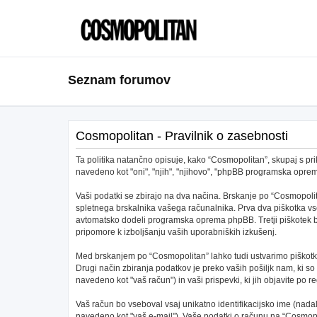
Seznam forumov
Cosmopolitan - Pravilnik o zasebnosti
Ta politika natančno opisuje, kako “Cosmopolitan”, skupaj s pri
navedeno kot "oni", "njih", "njihovo", "phpBB programska opr
Vaši podatki se zbirajo na dva načina. Brskanje po “Cosmopolit
spletnega brskalnika vašega računalnika. Prva dva piškotka vs
avtomatsko dodeli programska oprema phpBB. Tretji piškotek bo 
pripomore k izboljšanju vaših uporabniških izkušenj.
Med brskanjem po “Cosmopolitan” lahko tudi ustvarimo piškotke
Drugi način zbiranja podatkov je preko vaših pošiljk nam, ki s
navedeno kot "vaš račun") in vaši prispevki, ki jih objavite po re
Vaš račun bo vseboval vsaj unikatno identifikacijsko ime (nad
navedeno kot "vaš e-mail"). Vaše podatki o računu na “Cosmopoli