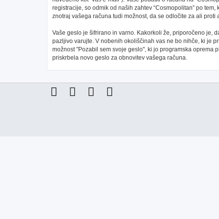
registracije, so odmik od naših zahtev “Cosmopolitan” po tem, 
znotraj vašega računa tudi možnost, da se odločite za ali pr
Vaše geslo je šifrirano in varno. Kakorkoli že, priporočeno je,
pazljivo varujte. V nobenih okoliščinah vas ne bo nihče, ki je
možnost "Pozabil sem svoje geslo", ki jo programska oprema 
priskrbela novo geslo za obnovitev vašega računa.