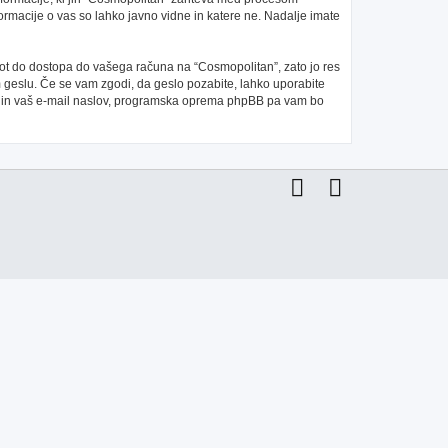
ormacije o vas so lahko javno vidne in katere ne. Nadalje imate
 pot do dostopa do vašega računa na “Cosmopolitan”, zato jo res
m geslu. Če se vam zgodi, da geslo pozabite, lahko uporabite
e in vaš e-mail naslov, programska oprema phpBB pa vam bo