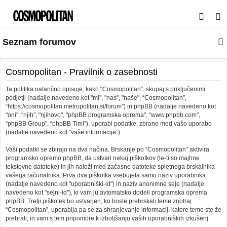
I
s
Seznam forumov
k
a
n
Cosmopolitan - Pravilnik o zasebnosti
j
Ta politika natančno opisuje, kako “Cosmopolitan”, skupaj s priključenimi
e
podjetji (nadalje navedeno kot "mi", "nas", "naše", “Cosmopolitan”,
“https://cosmopolitan.metropolitan.si/forum”) in phpBB (nadalje navedeno kot
"oni", "njih", "njihovo", "phpBB programska oprema", “www.phpbb.com”,
“phpBB Group”, “phpBB Timi”), uporabi podatke, zbrane med vašo uporabo
(nadalje navedeno kot "vaše informacije”).
Vaši podatki se zbirajo na dva načina. Brskanje po “Cosmopolitan” aktivira
programsko opremo phpBB, da ustvari nekaj piškotkov (le-ti so majhne
tekstovne datoteke) in jih naloži med začasne datoteke spletnega brskalnika
vašega računalnika. Prva dva piškotka vsebujeta samo naziv uporabnika
(nadalje navedeno kot "uporabniški-id") in naziv anonimne seje (nadalje
navedeno kot "sejni-id"), ki vam ju avtomatsko dodeli programska oprema
phpBB. Tretji piškotek bo ustvarjen, ko boste prebrskali teme znotraj
“Cosmopolitan”, uporablja pa se za shranjevanje informacij, katere teme ste že
prebrali, in vam s tem pripomore k izboljšanju vaših uporabniških izkušenj.