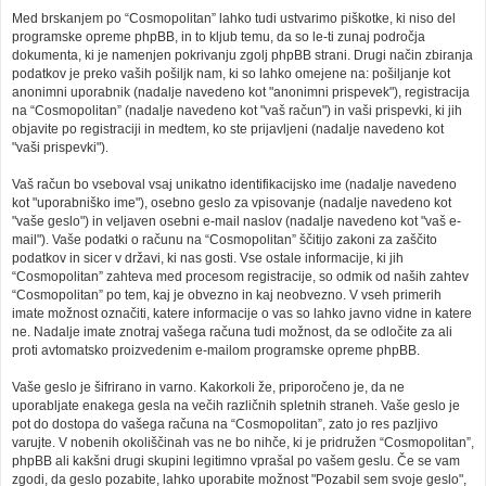
Med brskanjem po “Cosmopolitan” lahko tudi ustvarimo piškotke, ki niso del
programske opreme phpBB, in to kljub temu, da so le-ti zunaj področja
dokumenta, ki je namenjen pokrivanju zgolj phpBB strani. Drugi način zbiranja
podatkov je preko vaših pošiljk nam, ki so lahko omejene na: pošiljanje kot
anonimni uporabnik (nadalje navedeno kot "anonimni prispevek"), registracija
na “Cosmopolitan” (nadalje navedeno kot "vaš račun") in vaši prispevki, ki jih
objavite po registraciji in medtem, ko ste prijavljeni (nadalje navedeno kot
"vaši prispevki").
Vaš račun bo vseboval vsaj unikatno identifikacijsko ime (nadalje navedeno
kot "uporabniško ime"), osebno geslo za vpisovanje (nadalje navedeno kot
"vaše geslo") in veljaven osebni e-mail naslov (nadalje navedeno kot "vaš e-
mail"). Vaše podatki o računu na “Cosmopolitan” ščitijo zakoni za zaščito
podatkov in sicer v državi, ki nas gosti. Vse ostale informacije, ki jih
“Cosmopolitan” zahteva med procesom registracije, so odmik od naših zahtev
“Cosmopolitan” po tem, kaj je obvezno in kaj neobvezno. V vseh primerih
imate možnost označiti, katere informacije o vas so lahko javno vidne in katere
ne. Nadalje imate znotraj vašega računa tudi možnost, da se odločite za ali
proti avtomatsko proizvedenim e-mailom programske opreme phpBB.
Vaše geslo je šifrirano in varno. Kakorkoli že, priporočeno je, da ne
uporabljate enakega gesla na večih različnih spletnih straneh. Vaše geslo je
pot do dostopa do vašega računa na “Cosmopolitan”, zato jo res pazljivo
varujte. V nobenih okoliščinah vas ne bo nihče, ki je pridružen “Cosmopolitan”,
phpBB ali kakšni drugi skupini legitimno vprašal po vašem geslu. Če se vam
zgodi, da geslo pozabite, lahko uporabite možnost "Pozabil sem svoje geslo",