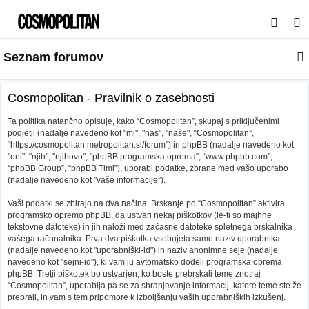
I
s
Seznam forumov
k
a
n
Cosmopolitan - Pravilnik o zasebnosti
j
Ta politika natančno opisuje, kako “Cosmopolitan”, skupaj s priključenimi
e
podjetji (nadalje navedeno kot "mi", "nas", "naše", “Cosmopolitan”,
“https://cosmopolitan.metropolitan.si/forum”) in phpBB (nadalje navedeno kot
"oni", "njih", "njihovo", "phpBB programska oprema", “www.phpbb.com”,
“phpBB Group”, “phpBB Timi”), uporabi podatke, zbrane med vašo uporabo
(nadalje navedeno kot "vaše informacije”).
Vaši podatki se zbirajo na dva načina. Brskanje po “Cosmopolitan” aktivira
programsko opremo phpBB, da ustvari nekaj piškotkov (le-ti so majhne
tekstovne datoteke) in jih naloži med začasne datoteke spletnega brskalnika
vašega računalnika. Prva dva piškotka vsebujeta samo naziv uporabnika
(nadalje navedeno kot "uporabniški-id") in naziv anonimne seje (nadalje
navedeno kot "sejni-id"), ki vam ju avtomatsko dodeli programska oprema
phpBB. Tretji piškotek bo ustvarjen, ko boste prebrskali teme znotraj
“Cosmopolitan”, uporablja pa se za shranjevanje informacij, katere teme ste že
prebrali, in vam s tem pripomore k izboljšanju vaših uporabniških izkušenj.