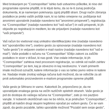
Med brskanjem po “Cosmopolitan” lahko tudi ustvarimo piškotke, ki niso del
programske opreme phpBB, in to kljub temu, da so le-ti zunaj področja
dokumenta, ki je namenjen pokrivanju zgolj phpBB strani. Drugi način zbiranja
podatkov je preko vaših pošiljk nam, ki so lahko omejene na: pošiljanje kot
anonimni uporabnik (nadalje navedeno kot "anonimni prispevek"), registracija
na “Cosmopolitan” (nadalje navedeno kot "vaš račun") in vaši prispevki, ki jih
objavite po registraciji in medtem, ko ste prijavljeni (nadalje navedeno kot
"vaši prispevki").
Vaš račun bo vseboval vsaj unikatno identifikacijsko ime (nadalje navedeno
kot "uporabniško ime"), osebno geslo za vpisovanje (nadalje navedeno kot
"vaše geslo") in veljaven osebni e-mail naslov (nadalje navedeno kot "vaš e-
mail"). Vaše podatki o računu na “Cosmopolitan” ščitijo zakoni za zaščito
podatkov in sicer v državi, ki nas gosti. Vse ostale informacije, ki jih
“Cosmopolitan” zahteva med procesom registracije, so odmik od naših zahtev
“Cosmopolitan” po tem, kaj je obvezno in kaj neobvezno. V vseh primerih
imate možnost označiti, katere informacije o vas so lahko javno vidne in katere
ne. Nadalje imate znotraj vašega računa tudi možnost, da se odločite za ali
proti avtomatsko proizvedenim e-mailom programske opreme phpBB.
Vaše geslo je šifrirano in varno. Kakorkoli že, priporočeno je, da ne
uporabljate enakega gesla na večih različnih spletnih straneh. Vaše geslo je
pot do dostopa do vašega računa na “Cosmopolitan”, zato jo res pazljivo
varujte. V nobenih okoliščinah vas ne bo nihče, ki je pridružen “Cosmopolitan”,
phpBB ali kakšni drugi skupini legitimno vprašal po vašem geslu. Če se vam
zgodi, da geslo pozabite, lahko uporabite možnost "Pozabil sem svoje geslo",