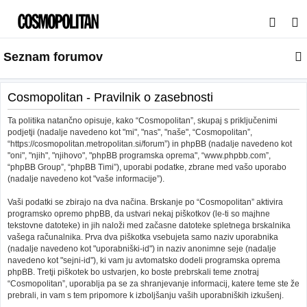
I
s
Seznam forumov
k
a
n
Cosmopolitan - Pravilnik o zasebnosti
j
Ta politika natančno opisuje, kako “Cosmopolitan”, skupaj s priključenimi
e
podjetji (nadalje navedeno kot "mi", "nas", "naše", “Cosmopolitan”,
“https://cosmopolitan.metropolitan.si/forum”) in phpBB (nadalje navedeno kot
"oni", "njih", "njihovo", "phpBB programska oprema", “www.phpbb.com”,
“phpBB Group”, “phpBB Timi”), uporabi podatke, zbrane med vašo uporabo
(nadalje navedeno kot "vaše informacije”).
Vaši podatki se zbirajo na dva načina. Brskanje po “Cosmopolitan” aktivira
programsko opremo phpBB, da ustvari nekaj piškotkov (le-ti so majhne
tekstovne datoteke) in jih naloži med začasne datoteke spletnega brskalnika
vašega računalnika. Prva dva piškotka vsebujeta samo naziv uporabnika
(nadalje navedeno kot "uporabniški-id") in naziv anonimne seje (nadalje
navedeno kot "sejni-id"), ki vam ju avtomatsko dodeli programska oprema
phpBB. Tretji piškotek bo ustvarjen, ko boste prebrskali teme znotraj
“Cosmopolitan”, uporablja pa se za shranjevanje informacij, katere teme ste že
prebrali, in vam s tem pripomore k izboljšanju vaših uporabniških izkušenj.