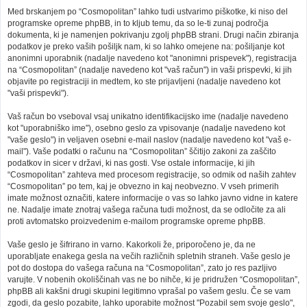
Med brskanjem po “Cosmopolitan” lahko tudi ustvarimo piškotke, ki niso del
programske opreme phpBB, in to kljub temu, da so le-ti zunaj področja
dokumenta, ki je namenjen pokrivanju zgolj phpBB strani. Drugi način zbiranja
podatkov je preko vaših pošiljk nam, ki so lahko omejene na: pošiljanje kot
anonimni uporabnik (nadalje navedeno kot "anonimni prispevek"), registracija
na “Cosmopolitan” (nadalje navedeno kot "vaš račun") in vaši prispevki, ki jih
objavite po registraciji in medtem, ko ste prijavljeni (nadalje navedeno kot
"vaši prispevki").
Vaš račun bo vseboval vsaj unikatno identifikacijsko ime (nadalje navedeno
kot "uporabniško ime"), osebno geslo za vpisovanje (nadalje navedeno kot
"vaše geslo") in veljaven osebni e-mail naslov (nadalje navedeno kot "vaš e-
mail"). Vaše podatki o računu na “Cosmopolitan” ščitijo zakoni za zaščito
podatkov in sicer v državi, ki nas gosti. Vse ostale informacije, ki jih
“Cosmopolitan” zahteva med procesom registracije, so odmik od naših zahtev
“Cosmopolitan” po tem, kaj je obvezno in kaj neobvezno. V vseh primerih
imate možnost označiti, katere informacije o vas so lahko javno vidne in katere
ne. Nadalje imate znotraj vašega računa tudi možnost, da se odločite za ali
proti avtomatsko proizvedenim e-mailom programske opreme phpBB.
Vaše geslo je šifrirano in varno. Kakorkoli že, priporočeno je, da ne
uporabljate enakega gesla na večih različnih spletnih straneh. Vaše geslo je
pot do dostopa do vašega računa na “Cosmopolitan”, zato jo res pazljivo
varujte. V nobenih okoliščinah vas ne bo nihče, ki je pridružen “Cosmopolitan”,
phpBB ali kakšni drugi skupini legitimno vprašal po vašem geslu. Če se vam
zgodi, da geslo pozabite, lahko uporabite možnost "Pozabil sem svoje geslo",