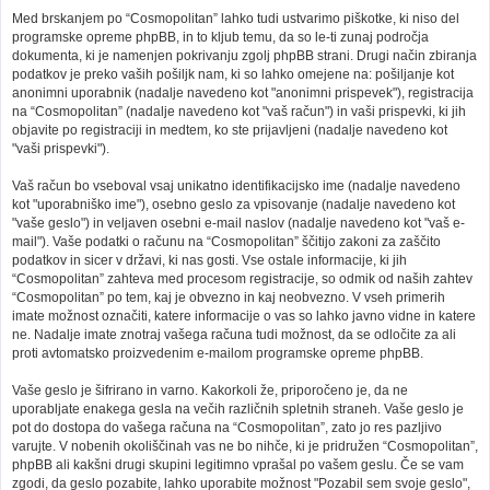
Med brskanjem po “Cosmopolitan” lahko tudi ustvarimo piškotke, ki niso del
programske opreme phpBB, in to kljub temu, da so le-ti zunaj področja
dokumenta, ki je namenjen pokrivanju zgolj phpBB strani. Drugi način zbiranja
podatkov je preko vaših pošiljk nam, ki so lahko omejene na: pošiljanje kot
anonimni uporabnik (nadalje navedeno kot "anonimni prispevek"), registracija
na “Cosmopolitan” (nadalje navedeno kot "vaš račun") in vaši prispevki, ki jih
objavite po registraciji in medtem, ko ste prijavljeni (nadalje navedeno kot
"vaši prispevki").
Vaš račun bo vseboval vsaj unikatno identifikacijsko ime (nadalje navedeno
kot "uporabniško ime"), osebno geslo za vpisovanje (nadalje navedeno kot
"vaše geslo") in veljaven osebni e-mail naslov (nadalje navedeno kot "vaš e-
mail"). Vaše podatki o računu na “Cosmopolitan” ščitijo zakoni za zaščito
podatkov in sicer v državi, ki nas gosti. Vse ostale informacije, ki jih
“Cosmopolitan” zahteva med procesom registracije, so odmik od naših zahtev
“Cosmopolitan” po tem, kaj je obvezno in kaj neobvezno. V vseh primerih
imate možnost označiti, katere informacije o vas so lahko javno vidne in katere
ne. Nadalje imate znotraj vašega računa tudi možnost, da se odločite za ali
proti avtomatsko proizvedenim e-mailom programske opreme phpBB.
Vaše geslo je šifrirano in varno. Kakorkoli že, priporočeno je, da ne
uporabljate enakega gesla na večih različnih spletnih straneh. Vaše geslo je
pot do dostopa do vašega računa na “Cosmopolitan”, zato jo res pazljivo
varujte. V nobenih okoliščinah vas ne bo nihče, ki je pridružen “Cosmopolitan”,
phpBB ali kakšni drugi skupini legitimno vprašal po vašem geslu. Če se vam
zgodi, da geslo pozabite, lahko uporabite možnost "Pozabil sem svoje geslo",