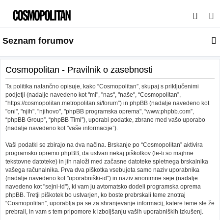
I
s
Seznam forumov
k
a
n
Cosmopolitan - Pravilnik o zasebnosti
j
Ta politika natančno opisuje, kako “Cosmopolitan”, skupaj s priključenimi
e
podjetji (nadalje navedeno kot "mi", "nas", "naše", “Cosmopolitan”,
“https://cosmopolitan.metropolitan.si/forum”) in phpBB (nadalje navedeno kot
"oni", "njih", "njihovo", "phpBB programska oprema", “www.phpbb.com”,
“phpBB Group”, “phpBB Timi”), uporabi podatke, zbrane med vašo uporabo
(nadalje navedeno kot "vaše informacije”).
Vaši podatki se zbirajo na dva načina. Brskanje po “Cosmopolitan” aktivira
programsko opremo phpBB, da ustvari nekaj piškotkov (le-ti so majhne
tekstovne datoteke) in jih naloži med začasne datoteke spletnega brskalnika
vašega računalnika. Prva dva piškotka vsebujeta samo naziv uporabnika
(nadalje navedeno kot "uporabniški-id") in naziv anonimne seje (nadalje
navedeno kot "sejni-id"), ki vam ju avtomatsko dodeli programska oprema
phpBB. Tretji piškotek bo ustvarjen, ko boste prebrskali teme znotraj
“Cosmopolitan”, uporablja pa se za shranjevanje informacij, katere teme ste že
prebrali, in vam s tem pripomore k izboljšanju vaših uporabniških izkušenj.