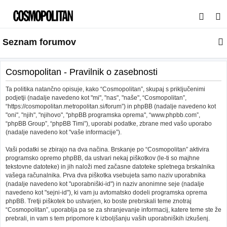
I
s
Seznam forumov
k
a
n
Cosmopolitan - Pravilnik o zasebnosti
j
Ta politika natančno opisuje, kako “Cosmopolitan”, skupaj s priključenimi
e
podjetji (nadalje navedeno kot "mi", "nas", "naše", “Cosmopolitan”,
“https://cosmopolitan.metropolitan.si/forum”) in phpBB (nadalje navedeno kot
"oni", "njih", "njihovo", "phpBB programska oprema", “www.phpbb.com”,
“phpBB Group”, “phpBB Timi”), uporabi podatke, zbrane med vašo uporabo
(nadalje navedeno kot "vaše informacije”).
Vaši podatki se zbirajo na dva načina. Brskanje po “Cosmopolitan” aktivira
programsko opremo phpBB, da ustvari nekaj piškotkov (le-ti so majhne
tekstovne datoteke) in jih naloži med začasne datoteke spletnega brskalnika
vašega računalnika. Prva dva piškotka vsebujeta samo naziv uporabnika
(nadalje navedeno kot "uporabniški-id") in naziv anonimne seje (nadalje
navedeno kot "sejni-id"), ki vam ju avtomatsko dodeli programska oprema
phpBB. Tretji piškotek bo ustvarjen, ko boste prebrskali teme znotraj
“Cosmopolitan”, uporablja pa se za shranjevanje informacij, katere teme ste že
prebrali, in vam s tem pripomore k izboljšanju vaših uporabniških izkušenj.