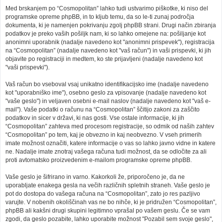
Med brskanjem po “Cosmopolitan” lahko tudi ustvarimo piškotke, ki niso del
programske opreme phpBB, in to kljub temu, da so le-ti zunaj področja
dokumenta, ki je namenjen pokrivanju zgolj phpBB strani. Drugi način zbiranja
podatkov je preko vaših pošiljk nam, ki so lahko omejene na: pošiljanje kot
anonimni uporabnik (nadalje navedeno kot "anonimni prispevek"), registracija
na “Cosmopolitan” (nadalje navedeno kot "vaš račun") in vaši prispevki, ki jih
objavite po registraciji in medtem, ko ste prijavljeni (nadalje navedeno kot
"vaši prispevki").
Vaš račun bo vseboval vsaj unikatno identifikacijsko ime (nadalje navedeno
kot "uporabniško ime"), osebno geslo za vpisovanje (nadalje navedeno kot
"vaše geslo") in veljaven osebni e-mail naslov (nadalje navedeno kot "vaš e-
mail"). Vaše podatki o računu na “Cosmopolitan” ščitijo zakoni za zaščito
podatkov in sicer v državi, ki nas gosti. Vse ostale informacije, ki jih
“Cosmopolitan” zahteva med procesom registracije, so odmik od naših zahtev
“Cosmopolitan” po tem, kaj je obvezno in kaj neobvezno. V vseh primerih
imate možnost označiti, katere informacije o vas so lahko javno vidne in katere
ne. Nadalje imate znotraj vašega računa tudi možnost, da se odločite za ali
proti avtomatsko proizvedenim e-mailom programske opreme phpBB.
Vaše geslo je šifrirano in varno. Kakorkoli že, priporočeno je, da ne
uporabljate enakega gesla na večih različnih spletnih straneh. Vaše geslo je
pot do dostopa do vašega računa na “Cosmopolitan”, zato jo res pazljivo
varujte. V nobenih okoliščinah vas ne bo nihče, ki je pridružen “Cosmopolitan”,
phpBB ali kakšni drugi skupini legitimno vprašal po vašem geslu. Če se vam
zgodi, da geslo pozabite, lahko uporabite možnost "Pozabil sem svoje geslo",