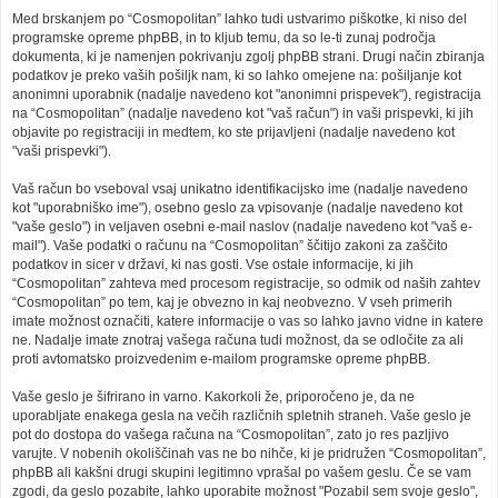
Med brskanjem po “Cosmopolitan” lahko tudi ustvarimo piškotke, ki niso del
programske opreme phpBB, in to kljub temu, da so le-ti zunaj področja
dokumenta, ki je namenjen pokrivanju zgolj phpBB strani. Drugi način zbiranja
podatkov je preko vaših pošiljk nam, ki so lahko omejene na: pošiljanje kot
anonimni uporabnik (nadalje navedeno kot "anonimni prispevek"), registracija
na “Cosmopolitan” (nadalje navedeno kot "vaš račun") in vaši prispevki, ki jih
objavite po registraciji in medtem, ko ste prijavljeni (nadalje navedeno kot
"vaši prispevki").
Vaš račun bo vseboval vsaj unikatno identifikacijsko ime (nadalje navedeno
kot "uporabniško ime"), osebno geslo za vpisovanje (nadalje navedeno kot
"vaše geslo") in veljaven osebni e-mail naslov (nadalje navedeno kot "vaš e-
mail"). Vaše podatki o računu na “Cosmopolitan” ščitijo zakoni za zaščito
podatkov in sicer v državi, ki nas gosti. Vse ostale informacije, ki jih
“Cosmopolitan” zahteva med procesom registracije, so odmik od naših zahtev
“Cosmopolitan” po tem, kaj je obvezno in kaj neobvezno. V vseh primerih
imate možnost označiti, katere informacije o vas so lahko javno vidne in katere
ne. Nadalje imate znotraj vašega računa tudi možnost, da se odločite za ali
proti avtomatsko proizvedenim e-mailom programske opreme phpBB.
Vaše geslo je šifrirano in varno. Kakorkoli že, priporočeno je, da ne
uporabljate enakega gesla na večih različnih spletnih straneh. Vaše geslo je
pot do dostopa do vašega računa na “Cosmopolitan”, zato jo res pazljivo
varujte. V nobenih okoliščinah vas ne bo nihče, ki je pridružen “Cosmopolitan”,
phpBB ali kakšni drugi skupini legitimno vprašal po vašem geslu. Če se vam
zgodi, da geslo pozabite, lahko uporabite možnost "Pozabil sem svoje geslo",