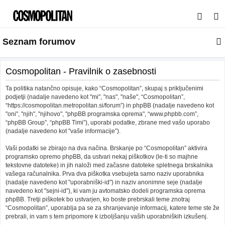
I
s
Seznam forumov
k
a
n
Cosmopolitan - Pravilnik o zasebnosti
j
Ta politika natančno opisuje, kako “Cosmopolitan”, skupaj s priključenimi
e
podjetji (nadalje navedeno kot "mi", "nas", "naše", “Cosmopolitan”,
“https://cosmopolitan.metropolitan.si/forum”) in phpBB (nadalje navedeno kot
"oni", "njih", "njihovo", "phpBB programska oprema", “www.phpbb.com”,
“phpBB Group”, “phpBB Timi”), uporabi podatke, zbrane med vašo uporabo
(nadalje navedeno kot "vaše informacije”).
Vaši podatki se zbirajo na dva načina. Brskanje po “Cosmopolitan” aktivira
programsko opremo phpBB, da ustvari nekaj piškotkov (le-ti so majhne
tekstovne datoteke) in jih naloži med začasne datoteke spletnega brskalnika
vašega računalnika. Prva dva piškotka vsebujeta samo naziv uporabnika
(nadalje navedeno kot "uporabniški-id") in naziv anonimne seje (nadalje
navedeno kot "sejni-id"), ki vam ju avtomatsko dodeli programska oprema
phpBB. Tretji piškotek bo ustvarjen, ko boste prebrskali teme znotraj
“Cosmopolitan”, uporablja pa se za shranjevanje informacij, katere teme ste že
prebrali, in vam s tem pripomore k izboljšanju vaših uporabniških izkušenj.