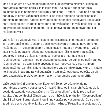
Med brskanjem po “Cosmopolitan” lahko tudi ustvarimo piškotke, ki niso del
programske opreme phpBB, in to kljub temu, da so le-ti zunaj področja
dokumenta, ki je namenjen pokrivanju zgolj phpBB strani. Drugi način zbiranja
podatkov je preko vaših pošiljk nam, ki so lahko omejene na: pošiljanje kot
anonimni uporabnik (nadalje navedeno kot "anonimni prispevek"), registracija
na “Cosmopolitan” (nadalje navedeno kot "vaš račun") in vaši prispevki, ki jih
objavite po registraciji in medtem, ko ste prijavljeni (nadalje navedeno kot
"vaši prispevki").
Vaš račun bo vseboval vsaj unikatno identifikacijsko ime (nadalje navedeno
kot "uporabniško ime"), osebno geslo za vpisovanje (nadalje navedeno kot
"vaše geslo") in veljaven osebni e-mail naslov (nadalje navedeno kot "vaš e-
mail"). Vaše podatki o računu na “Cosmopolitan” ščitijo zakoni za zaščito
podatkov in sicer v državi, ki nas gosti. Vse ostale informacije, ki jih
“Cosmopolitan” zahteva med procesom registracije, so odmik od naših zahtev
“Cosmopolitan” po tem, kaj je obvezno in kaj neobvezno. V vseh primerih
imate možnost označiti, katere informacije o vas so lahko javno vidne in katere
ne. Nadalje imate znotraj vašega računa tudi možnost, da se odločite za ali
proti avtomatsko proizvedenim e-mailom programske opreme phpBB.
Vaše geslo je šifrirano in varno. Kakorkoli že, priporočeno je, da ne
uporabljate enakega gesla na večih različnih spletnih straneh. Vaše geslo je
pot do dostopa do vašega računa na “Cosmopolitan”, zato jo res pazljivo
varujte. V nobenih okoliščinah vas ne bo nihče, ki je pridružen “Cosmopolitan”,
phpBB ali kakšni drugi skupini legitimno vprašal po vašem geslu. Če se vam
zgodi, da geslo pozabite, lahko uporabite možnost "Pozabil sem svoje geslo",