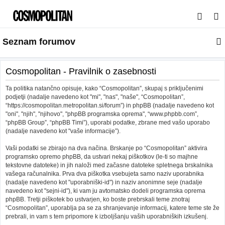
I
s
Seznam forumov
k
a
n
Cosmopolitan - Pravilnik o zasebnosti
j
Ta politika natančno opisuje, kako “Cosmopolitan”, skupaj s priključenimi
e
podjetji (nadalje navedeno kot "mi", "nas", "naše", “Cosmopolitan”,
“https://cosmopolitan.metropolitan.si/forum”) in phpBB (nadalje navedeno kot
"oni", "njih", "njihovo", "phpBB programska oprema", “www.phpbb.com”,
“phpBB Group”, “phpBB Timi”), uporabi podatke, zbrane med vašo uporabo
(nadalje navedeno kot "vaše informacije”).
Vaši podatki se zbirajo na dva načina. Brskanje po “Cosmopolitan” aktivira
programsko opremo phpBB, da ustvari nekaj piškotkov (le-ti so majhne
tekstovne datoteke) in jih naloži med začasne datoteke spletnega brskalnika
vašega računalnika. Prva dva piškotka vsebujeta samo naziv uporabnika
(nadalje navedeno kot "uporabniški-id") in naziv anonimne seje (nadalje
navedeno kot "sejni-id"), ki vam ju avtomatsko dodeli programska oprema
phpBB. Tretji piškotek bo ustvarjen, ko boste prebrskali teme znotraj
“Cosmopolitan”, uporablja pa se za shranjevanje informacij, katere teme ste že
prebrali, in vam s tem pripomore k izboljšanju vaših uporabniških izkušenj.