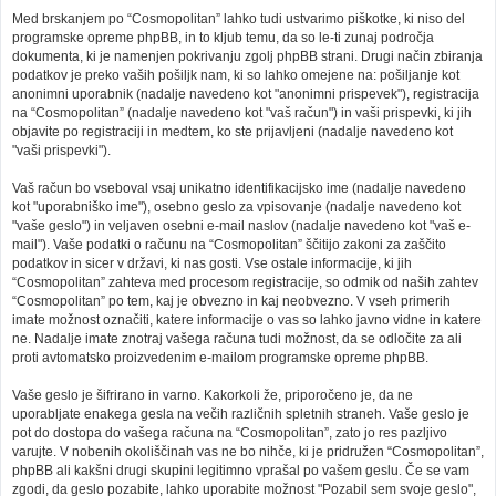
Med brskanjem po “Cosmopolitan” lahko tudi ustvarimo piškotke, ki niso del
programske opreme phpBB, in to kljub temu, da so le-ti zunaj področja
dokumenta, ki je namenjen pokrivanju zgolj phpBB strani. Drugi način zbiranja
podatkov je preko vaših pošiljk nam, ki so lahko omejene na: pošiljanje kot
anonimni uporabnik (nadalje navedeno kot "anonimni prispevek"), registracija
na “Cosmopolitan” (nadalje navedeno kot "vaš račun") in vaši prispevki, ki jih
objavite po registraciji in medtem, ko ste prijavljeni (nadalje navedeno kot
"vaši prispevki").
Vaš račun bo vseboval vsaj unikatno identifikacijsko ime (nadalje navedeno
kot "uporabniško ime"), osebno geslo za vpisovanje (nadalje navedeno kot
"vaše geslo") in veljaven osebni e-mail naslov (nadalje navedeno kot "vaš e-
mail"). Vaše podatki o računu na “Cosmopolitan” ščitijo zakoni za zaščito
podatkov in sicer v državi, ki nas gosti. Vse ostale informacije, ki jih
“Cosmopolitan” zahteva med procesom registracije, so odmik od naših zahtev
“Cosmopolitan” po tem, kaj je obvezno in kaj neobvezno. V vseh primerih
imate možnost označiti, katere informacije o vas so lahko javno vidne in katere
ne. Nadalje imate znotraj vašega računa tudi možnost, da se odločite za ali
proti avtomatsko proizvedenim e-mailom programske opreme phpBB.
Vaše geslo je šifrirano in varno. Kakorkoli že, priporočeno je, da ne
uporabljate enakega gesla na večih različnih spletnih straneh. Vaše geslo je
pot do dostopa do vašega računa na “Cosmopolitan”, zato jo res pazljivo
varujte. V nobenih okoliščinah vas ne bo nihče, ki je pridružen “Cosmopolitan”,
phpBB ali kakšni drugi skupini legitimno vprašal po vašem geslu. Če se vam
zgodi, da geslo pozabite, lahko uporabite možnost "Pozabil sem svoje geslo",