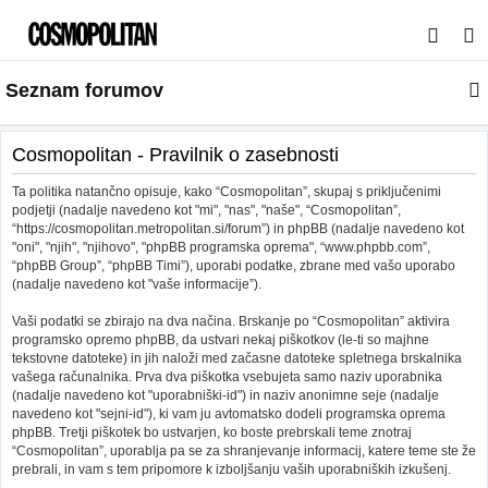
I
s
Seznam forumov
k
a
n
Cosmopolitan - Pravilnik o zasebnosti
j
Ta politika natančno opisuje, kako “Cosmopolitan”, skupaj s priključenimi
e
podjetji (nadalje navedeno kot "mi", "nas", "naše", “Cosmopolitan”,
“https://cosmopolitan.metropolitan.si/forum”) in phpBB (nadalje navedeno kot
"oni", "njih", "njihovo", "phpBB programska oprema", “www.phpbb.com”,
“phpBB Group”, “phpBB Timi”), uporabi podatke, zbrane med vašo uporabo
(nadalje navedeno kot "vaše informacije”).
Vaši podatki se zbirajo na dva načina. Brskanje po “Cosmopolitan” aktivira
programsko opremo phpBB, da ustvari nekaj piškotkov (le-ti so majhne
tekstovne datoteke) in jih naloži med začasne datoteke spletnega brskalnika
vašega računalnika. Prva dva piškotka vsebujeta samo naziv uporabnika
(nadalje navedeno kot "uporabniški-id") in naziv anonimne seje (nadalje
navedeno kot "sejni-id"), ki vam ju avtomatsko dodeli programska oprema
phpBB. Tretji piškotek bo ustvarjen, ko boste prebrskali teme znotraj
“Cosmopolitan”, uporablja pa se za shranjevanje informacij, katere teme ste že
prebrali, in vam s tem pripomore k izboljšanju vaših uporabniških izkušenj.