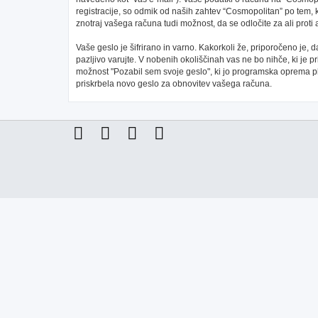
registracije, so odmik od naših zahtev “Cosmopolitan” po tem, 
znotraj vašega računa tudi možnost, da se odločite za ali pr
Vaše geslo je šifrirano in varno. Kakorkoli že, priporočeno je,
pazljivo varujte. V nobenih okoliščinah vas ne bo nihče, ki je
možnost "Pozabil sem svoje geslo", ki jo programska oprema 
priskrbela novo geslo za obnovitev vašega računa.