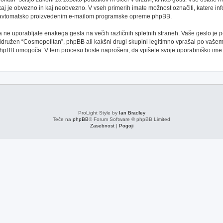
kaj je obvezno in kaj neobvezno. V vseh primerih imate možnost označiti, katere inf
oti avtomatsko proizvedenim e-mailom programske opreme phpBB.
 da ne uporabljate enakega gesla na večih različnih spletnih straneh. Vaše geslo je
 pridružen “Cosmopolitan”, phpBB ali kakšni drugi skupini legitimno vprašal po vaše
phpBB omogoča. V tem procesu boste naprošeni, da vpišete svoje uporabniško im
ProLight Style by
Ian Bradley
Teče na
phpBB
® Forum Software © phpBB Limited
Zasebnost
|
Pogoji