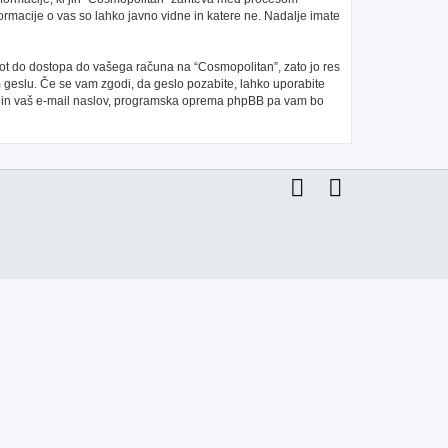
ormacije o vas so lahko javno vidne in katere ne. Nadalje imate
 pot do dostopa do vašega računa na “Cosmopolitan”, zato jo res
m geslu. Če se vam zgodi, da geslo pozabite, lahko uporabite
e in vaš e-mail naslov, programska oprema phpBB pa vam bo