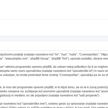
ključenimi podjetji (nadalje navedeno kot "mi", "nas", "naše", “Cosmopolitan”, “http
ema", “www.phpbb.com”, “phpBB Group”, “phpBB Timi”), uporabi podatke, zbrane med
an” aktivira programsko opremo phpBB, da ustvari nekaj piškotkov (le-ti so majhne
ebujeta samo naziv uporabnika (nadalje navedeno kot "uporabniški-id") in naziv ano
ustvarjen, ko boste prebrskali teme znotraj “Cosmopolitan”, uporablja pa se za shr
, ki niso del programske opreme phpBB, in to kljub temu, da so le-ti zunaj področj
o lahko omejene na: pošiljanje kot anonimni uporabnik (nadalje navedeno kot "anoni
gistraciji in medtem, ko ste prijavljeni (nadalje navedeno kot "vaši prispevki").
alje navedeno kot "uporabniško ime"), osebno geslo za vpisovanje (nadalje navedeno
tan” ščitijo zakoni za zaščito podatkov in sicer v državi, ki nas gosti. Vse ostale