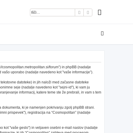
Iskanje
Napredno iskanje
s://cosmopolitan.metropolitan.si/forum”) in phpBB (nadalje
 vašo uporabo (nadalje navedeno kot "vaše informacije”).
 tekstovne datoteke) in jih naloži med začasne datoteke
nimne seje (nadalje navedeno kot "sejni-id"), ki vam ju
anjevanje informacij, katere teme ste že prebrali, in vam s tem
a dokumenta, ki je namenjen pokrivanju zgolj phpBB strani.
mni prispevek"), registracija na “Cosmopolitan” (nadalje
 kot "vaše geslo") in veljaven osebni e-mail naslov (nadalje
 informacije, ki jih “Cosmopolitan” zahteva med procesom