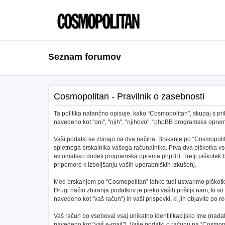
Seznam forumov
Cosmopolitan - Pravilnik o zasebnosti
Ta politika natančno opisuje, kako “Cosmopolitan”, skupaj s pri
navedeno kot "oni", "njih", "njihovo", "phpBB programska opr
Vaši podatki se zbirajo na dva načina. Brskanje po “Cosmopolit
spletnega brskalnika vašega računalnika. Prva dva piškotka vs
avtomatsko dodeli programska oprema phpBB. Tretji piškotek bo 
pripomore k izboljšanju vaših uporabniških izkušenj.
Med brskanjem po “Cosmopolitan” lahko tudi ustvarimo piškotke
Drugi način zbiranja podatkov je preko vaših pošiljk nam, ki s
navedeno kot "vaš račun") in vaši prispevki, ki jih objavite po re
Vaš račun bo vseboval vsaj unikatno identifikacijsko ime (nad
navedeno kot "vaš e-mail"). Vaše podatki o računu na “Cosmopoli