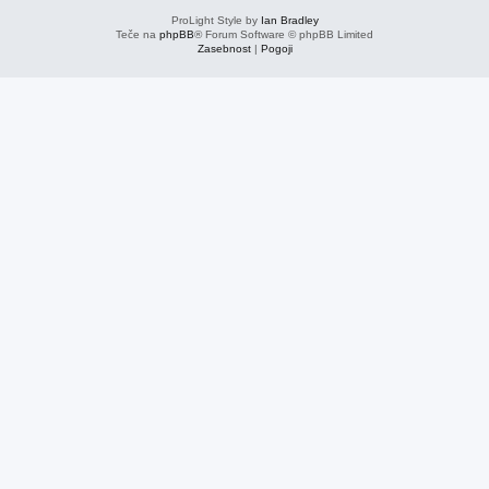
ProLight Style by
Ian Bradley
Teče na
phpBB
® Forum Software © phpBB Limited
Zasebnost
|
Pogoji