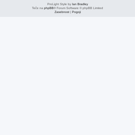
ProLight Style by
Ian Bradley
Teče na
phpBB
® Forum Software © phpBB Limited
Zasebnost
|
Pogoji