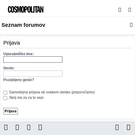
I
s
Seznam forumov
k
a
n
Prijava
j
Uporabniško ime:
e
Geslo:
Pozabljeno geslo?
Samodejna prijava ob vsakem obisku (priporočamo):
Skrij me za za to sejo