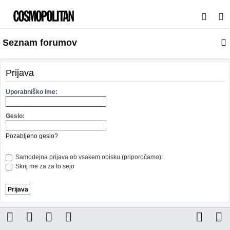
I
s
Seznam forumov
k
a
n
Prijava
j
Uporabniško ime:
e
Geslo:
Pozabljeno geslo?
Samodejna prijava ob vsakem obisku (priporočamo):
Skrij me za za to sejo