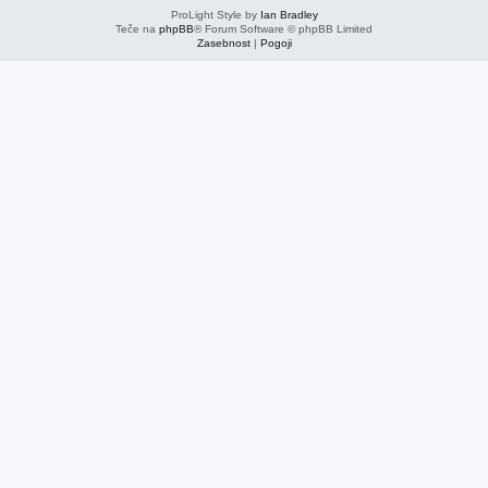
ProLight Style by
Ian Bradley
Teče na
phpBB
® Forum Software © phpBB Limited
Zasebnost
|
Pogoji