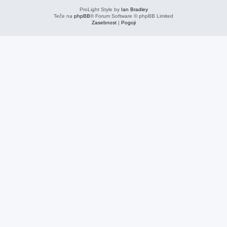
ProLight Style by
Ian Bradley
Teče na
phpBB
® Forum Software © phpBB Limited
Zasebnost
|
Pogoji