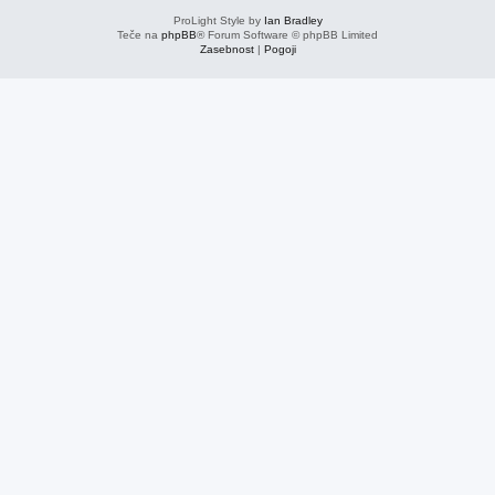
ProLight Style by
Ian Bradley
Teče na
phpBB
® Forum Software © phpBB Limited
Zasebnost
|
Pogoji