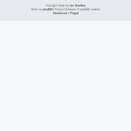
ProLight Style by
Ian Bradley
Teče na
phpBB
® Forum Software © phpBB Limited
Zasebnost
|
Pogoji