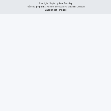
ProLight Style by
Ian Bradley
Teče na
phpBB
® Forum Software © phpBB Limited
Zasebnost
|
Pogoji