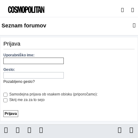
I
s
Seznam forumov
k
a
n
Prijava
j
Uporabniško ime:
e
Geslo:
Pozabljeno geslo?
Samodejna prijava ob vsakem obisku (priporočamo):
Skrij me za za to sejo